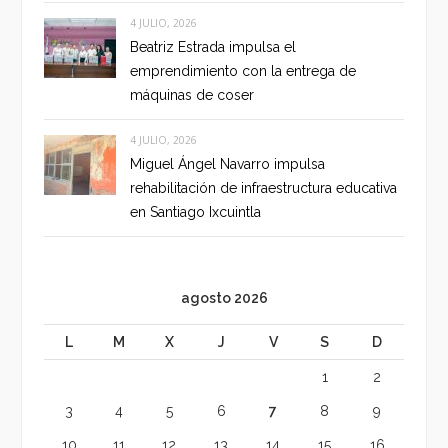
4 JULIO, 2026
Beatriz Estrada impulsa el
emprendimiento con la entrega de
máquinas de coser
4 JULIO, 2026
Miguel Ángel Navarro impulsa
rehabilitación de infraestructura educativa
en Santiago Ixcuintla
agosto 2026
L
M
X
J
V
S
D
1
2
3
4
5
6
7
8
9
10
11
12
13
14
15
16