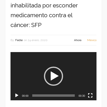
inhabilitada por esconder
medicamento contra el
cáncer: SFP
By
Fedle
on
24 enero, 2020
Ahora
México
Reproductor
de
vídeo
00:00
00:30