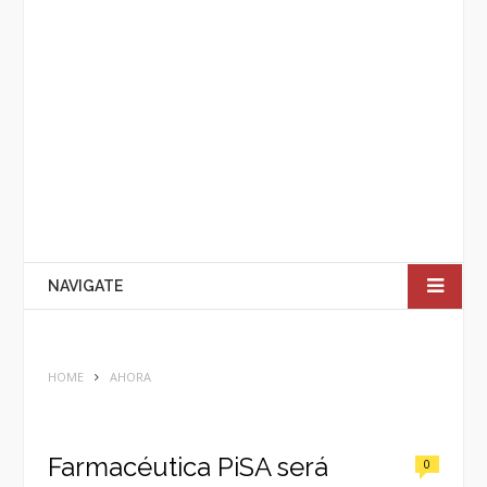
NAVIGATE
HOME
AHORA
Farmacéutica PiSA será
0