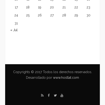
17
18
19
20
21
22
23
24
25
26
27
28
29
30
31
« Jul
Copyrights © 2017 Todos los derechos reservados.
Desarrollado por
www.hostlat.com
R
F
T
Y
S
a
w
o