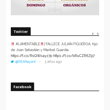
Twitter
#LAMENTABLE
| FALLECE JULIÁN FIGUEROA, hijo
“VOLV
de Joan Sebastián y Maribel Guardia.
HORA 
https://t.co/RsQWo4yz7p
https://t.co/bRuCZR6Z97
DEL R
@REANayarit
3 años ago
https:
ago
Facebook