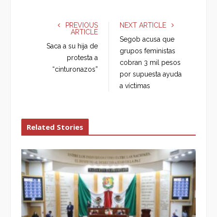
c
i
o
n
e
t
g
k
PREVIOUS
NEXT ARTICLE
ARTICLE
b
t
l
e
Segob acusa que
o
e
e
d
Saca a su hija de
grupos feministas
o
r
+
I
protesta a
cobran 3 mil pesos
k
n
“cinturonazos”
por supuesta ayuda
a víctimas
Related Stories