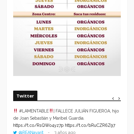
Twitter
#LAMENTABLE
| FALLECE JULIÁN FIGUEROA, hijo
“VOLV
de Joan Sebastián y Maribel Guardia.
HORA 
https://t.co/RsQWo4yz7p
https://t.co/bRuCZR6Z97
DEL R
@REANayarit
3 años ago
https: