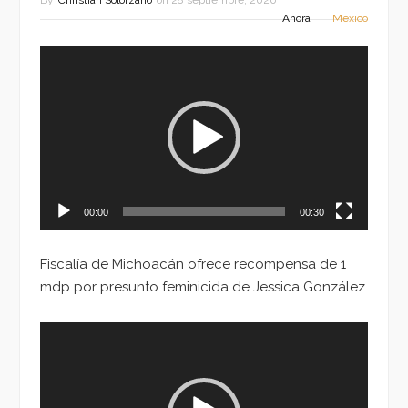
By
Christian Solorzano
on
28 septiembre, 2020
Ahora
México
Reproductor
de
vídeo
00:00
00:30
Fiscalía de Michoacán ofrece recompensa de 1
mdp por presunto feminicida de Jessica González
Reproductor
de
vídeo