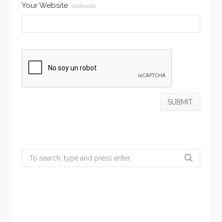
Your Website
(optional)
Search
for: