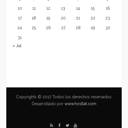
10
11
12
13
14
15
16
17
18
19
20
21
22
23
24
25
26
27
28
29
30
31
« Jul
Copyrights © 2017 Todos los derechos reservados.
Desarrollado por
www.hostlat.com
R
F
T
Y