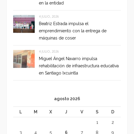
en la entidad
4 JULIO, 2026
Beatriz Estrada impulsa el
emprendimiento con la entrega de
máquinas de coser
4 JULIO, 2026
Miguel Ángel Navarro impulsa
rehabilitación de infraestructura educativa
en Santiago Ixcuintla
agosto 2026
L
M
X
J
V
S
D
1
2
3
4
5
6
7
8
9