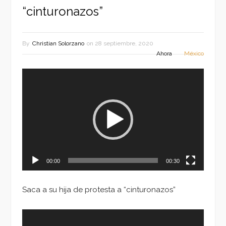
“cinturonazos”
By
Christian Solorzano
on
28 septiembre, 2020
Ahora
México
Reproductor
de
vídeo
00:00
00:30
Saca a su hija de protesta a “cinturonazos”
Reproductor