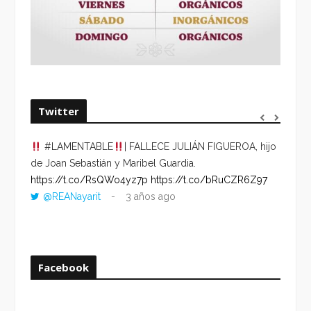
Twitter
#LAMENTABLE
| FALLECE JULIÁN FIGUEROA, hijo
“VOLV
de Joan Sebastián y Maribel Guardia.
HORA 
https://t.co/RsQWo4yz7p
https://t.co/bRuCZR6Z97
DEL R
@REANayarit
3 años ago
https:
ago
Facebook