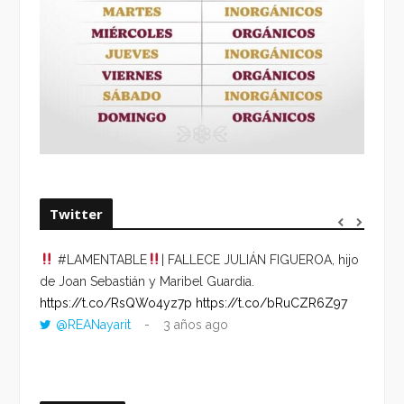
Twitter
#LAMENTABLE
| FALLECE JULIÁN FIGUEROA, hijo
“VOLV
de Joan Sebastián y Maribel Guardia.
HORA 
https://t.co/RsQWo4yz7p
https://t.co/bRuCZR6Z97
DEL R
@REANayarit
3 años ago
https:
ago