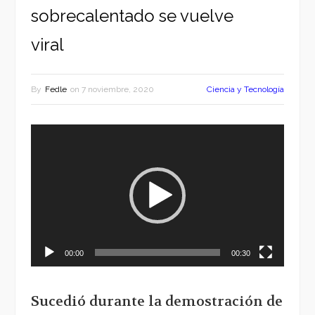
sobrecalentado se vuelve
viral
By
Fedle
on
7 noviembre, 2020
Ciencia y Tecnología
Reproductor
de
vídeo
00:00
00:30
Sucedió durante la demostración de