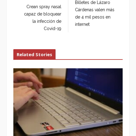
Billetes de Lázaro
o
e
e
d
Crean spray nasal
Cárdenas valen más
o
r
+
I
capaz de bloquear
de 4 mil pesos en
k
n
la infección de
internet
Covid-19
Related Stories