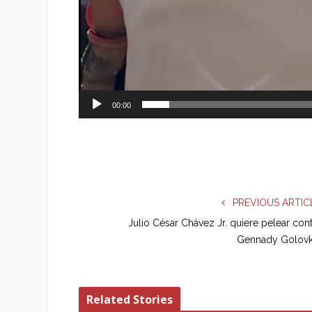
00:00
PREVIOUS ARTIC
Julio César Chávez Jr. quiere pelear con
Gennady Golovk
Related Stories