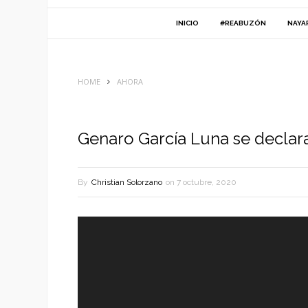
INICIO
#REABUZÓN
NAYA
HOME
AHORA
Genaro García Luna se declar
By
Christian Solorzano
on
7 octubre, 2020
Reproductor
de
vídeo