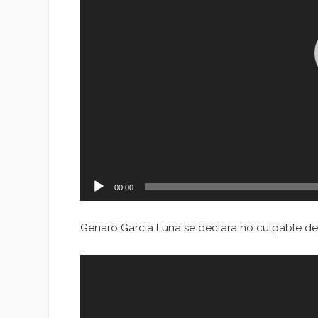
00:00
Genaro García Luna se declara no culpable de
Reproductor
de
vídeo