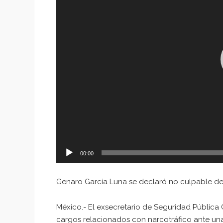
00:00
Genaro García Luna se declaró no culpable de
México.- El exsecretario de Seguridad Pública
cargos relacionados con narcotráfico ante una