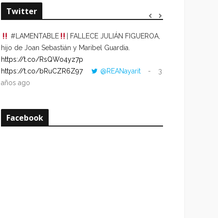
Twitter
#LAMENTABLE
| FALLECE JULIÁN FIGUEROA,
“VOLVER AL HO
hijo de Joan Sebastián y Maribel Guardia.
CUANDO LA HOR
https://t.co/RsQWo4yz7p
CON LA HORA DE
https://t.co/bRuCZR6Z97
@REANayarit
3
https://t.co/e1s
años ago
años ago
Facebook