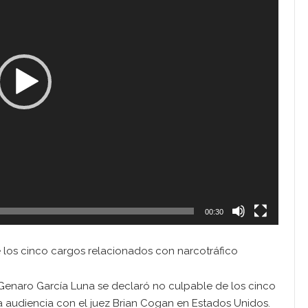
00:30
 los cinco cargos relacionados con narcotráfico
 Genaro García Luna se declaró no culpable de los cinco
 audiencia con el juez Brian Cogan en Estados Unidos.