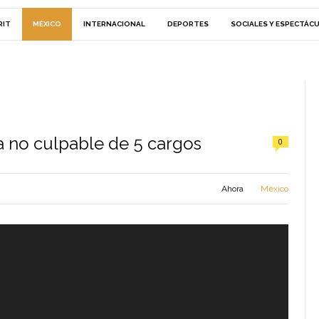
RIT
MÉXICO
INTERNACIONAL
DEPORTES
SOCIALES Y ESPECTÁC
a no culpable de 5 cargos
0
Ahora
México