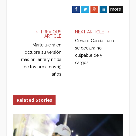
more
F
T
G
L
a
w
o
i
c
i
o
n
e
t
g
k
PREVIOUS
NEXT ARTICLE
ARTICLE
b
t
l
e
Genaro García Luna
o
e
e
d
Marte lucirá en
se declara no
o
r
+
I
octubre su versión
culpable de 5
k
n
más brillante y nítida
cargos
de los próximos 15
años
Related Stories