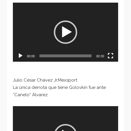
Reproductor
de
vídeo
00:00
00:30
Julio César Chávez Jr.Mexsport
La única derrota que tiene Golovkin fue ante
“Canelo” Álvarez
Reproductor
de
vídeo