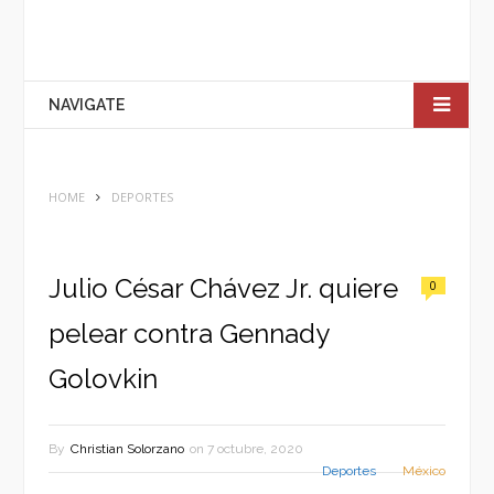
NAVIGATE
HOME
DEPORTES
Julio César Chávez Jr. quiere
0
pelear contra Gennady
Golovkin
By
Christian Solorzano
on
7 octubre, 2020
Deportes
México