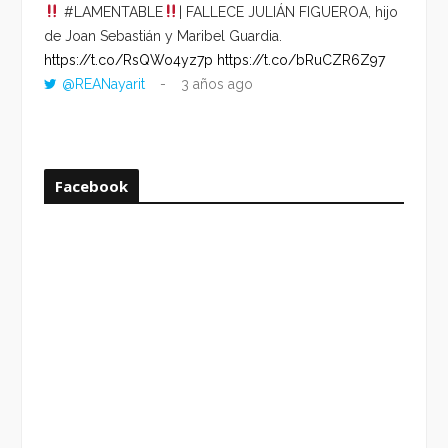
#LAMENTABLE
| FALLECE JULIÁN FIGUEROA, hijo
“VOLV
de Joan Sebastián y Maribel Guardia.
HORA 
https://t.co/RsQWo4yz7p
https://t.co/bRuCZR6Z97
DEL R
@REANayarit
3 años ago
https:
ago
Facebook