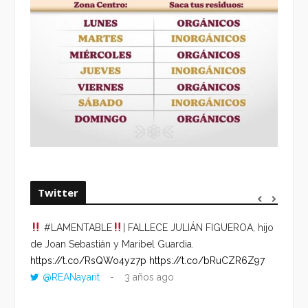
Twitter
#LAMENTABLE
| FALLECE JULIÁN FIGUEROA, hijo
“VOLV
de Joan Sebastián y Maribel Guardia.
HORA 
https://t.co/RsQWo4yz7p
https://t.co/bRuCZR6Z97
DEL R
@REANayarit
3 años ago
https:
ago