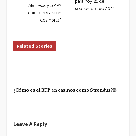
para hoy 21 de
o
r
+
I
Alameda y SIAPA
septiembre de 2021:
k
n
Tepic lo repara en
dos horas*
Related Stories
¿Cómo es el RTP en casinos como Strendus?￼
Leave A Reply