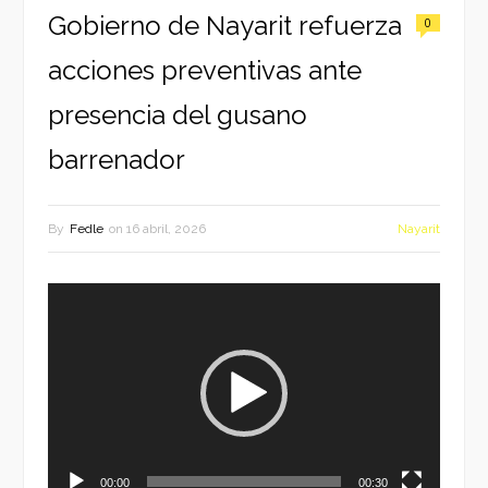
Gobierno de Nayarit refuerza
0
acciones preventivas ante
presencia del gusano
barrenador
By
Fedle
on
16 abril, 2026
Nayarit
Reproductor
de
vídeo
00:00
00:30