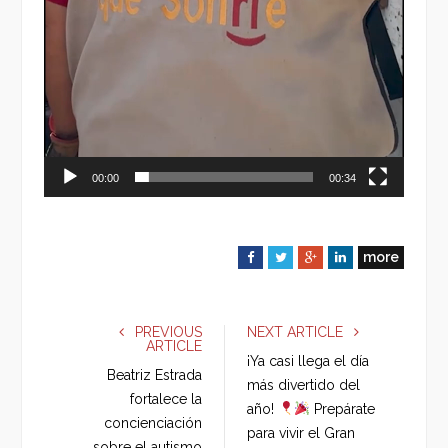
00:00
00:34
more
F
T
G
L
a
w
o
i
c
i
o
n
e
t
g
k
PREVIOUS
NEXT ARTICLE
ARTICLE
b
t
l
e
¡Ya casi llega el día
o
e
e
d
Beatriz Estrada
más divertido del
o
r
+
I
fortalece la
año!
Prepárate
k
n
concienciación
para vivir el Gran
sobre el autismo