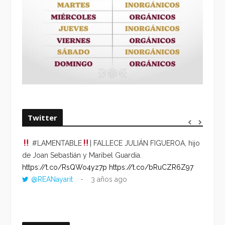
Twitter
#LAMENTABLE
| FALLECE JULIÁN FIGUEROA, hijo
“VOLV
de Joan Sebastián y Maribel Guardia.
HORA 
https://t.co/RsQWo4yz7p
https://t.co/bRuCZR6Z97
DEL R
@REANayarit
3 años ago
https:
ago