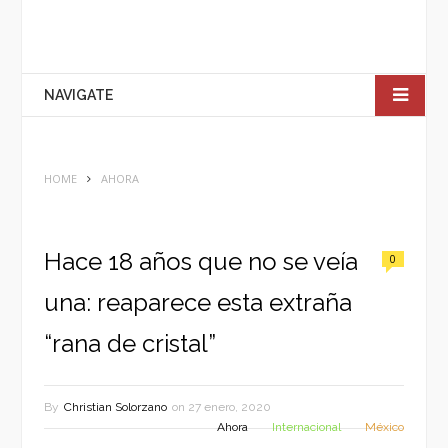
NAVIGATE
HOME
AHORA
Hace 18 años que no se veía
0
una: reaparece esta extraña
“rana de cristal”
By
Christian Solorzano
on
27 enero, 2020
Ahora
Internacional
México