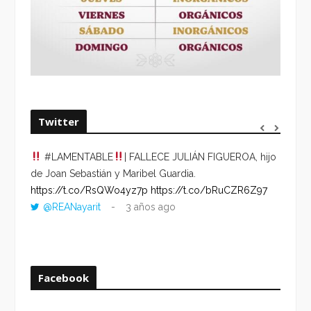
Twitter
#LAMENTABLE
| FALLECE JULIÁN FIGUEROA, hijo
“VOLV
de Joan Sebastián y Maribel Guardia.
HORA 
https://t.co/RsQWo4yz7p
https://t.co/bRuCZR6Z97
DEL R
@REANayarit
3 años ago
https:
ago
Facebook