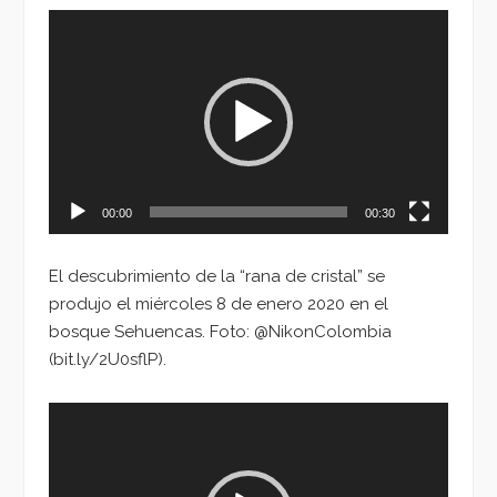
Reproductor
de
vídeo
00:00
00:30
El descubrimiento de la “rana de cristal” se
produjo el miércoles 8 de enero 2020 en el
bosque Sehuencas. Foto: @NikonColombia
(bit.ly/2U0sflP).
Reproductor
de
vídeo