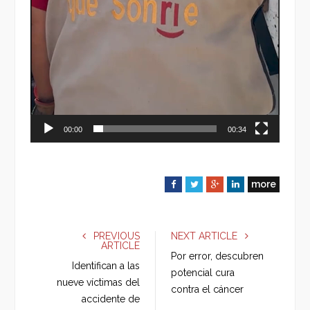
00:00
00:34
more
F
T
G
L
a
w
o
i
c
i
o
n
e
t
g
k
PREVIOUS
NEXT ARTICLE
ARTICLE
b
t
l
e
Por error, descubren
o
e
e
d
Identifican a las
potencial cura
o
r
+
I
nueve víctimas del
contra el cáncer
k
n
accidente de