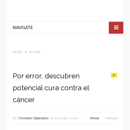
NAVIGATE
HOME
AHORA
Por error, descubren
0
potencial cura contra el
cáncer
By
Christian Solorzano
on
27 enero, 2020
Ahora
México