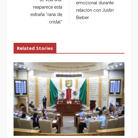
emocional durante
k
n
reaparece esta
relación con Justin
extraña “rana de
Bieber
cristal”
Related Stories