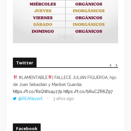
Twitter
#LAMENTABLE
| FALLECE JULIÁN FIGUEROA, hijo
“VOLV
de Joan Sebastián y Maribel Guardia.
HORA 
https://t.co/RsQWo4yz7p
https://t.co/bRuCZR6Z97
DEL R
@REANayarit
3 años ago
https:
ago
Facebook