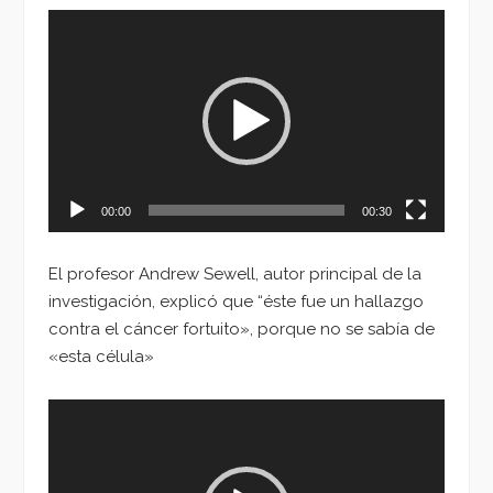
Reproductor
de
vídeo
00:00
00:30
El profesor Andrew Sewell, autor principal de la
investigación, explicó que “éste fue un hallazgo
contra el cáncer fortuito», porque no se sabía de
«esta célula»
Reproductor
de
vídeo