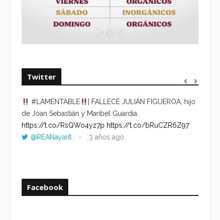
Twitter
#LAMENTABLE
| FALLECE JULIÁN FIGUEROA, hijo
“VOLV
de Joan Sebastián y Maribel Guardia.
HORA 
https://t.co/RsQWo4yz7p
https://t.co/bRuCZR6Z97
DEL R
@REANayarit
3 años ago
https:
ago
Facebook