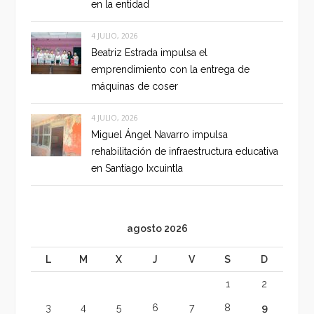
en la entidad
4 JULIO, 2026
Beatriz Estrada impulsa el
emprendimiento con la entrega de
máquinas de coser
4 JULIO, 2026
Miguel Ángel Navarro impulsa
rehabilitación de infraestructura educativa
en Santiago Ixcuintla
agosto 2026
L
M
X
J
V
S
D
1
2
3
4
5
6
7
8
9