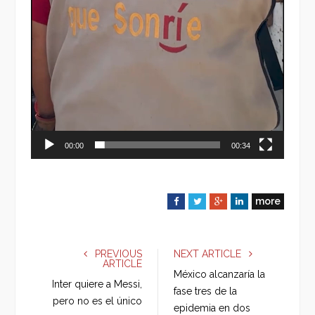
00:00
00:34
more
F
T
G
L
a
w
o
i
c
i
o
n
e
t
g
k
PREVIOUS
NEXT ARTICLE
ARTICLE
b
t
l
e
México alcanzaría la
o
e
e
d
Inter quiere a Messi,
fase tres de la
o
r
+
I
pero no es el único
epidemia en dos
k
n