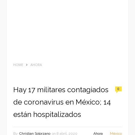
HOME
AHORA
Hay 17 militares contagiados
0
de coronavirus en México; 14
están hospitalizados
By
Christian Solorzano
on
8 abril, 2020
Ahora
México