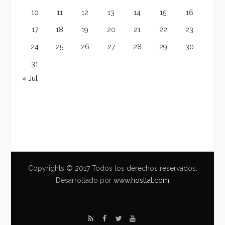
10
11
12
13
14
15
16
17
18
19
20
21
22
23
24
25
26
27
28
29
30
31
« Jul
Copyrights © 2017 Todos los derechos reservados.
Desarrollado por
www.hostlat.com
R
F
T
Y