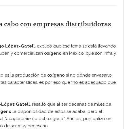
a cabo con empresas distribuidoras
go López-Gatell
, explicó que ese tema se está llevando
ucen y comercializan
oxígeno
en México, que son Infra y
no es la producción de
oxígeno
si no dónde envasarlo,
tas características, es por eso que
“no es adecuado que
-López Gatell
, resaltó que al ser decenas de miles de
xígeno
la disponibilidad de estos se acaba, pero el
el “acaparamiento del oxígeno”. Aún así, puntualizó en
so de ser muy necesario.