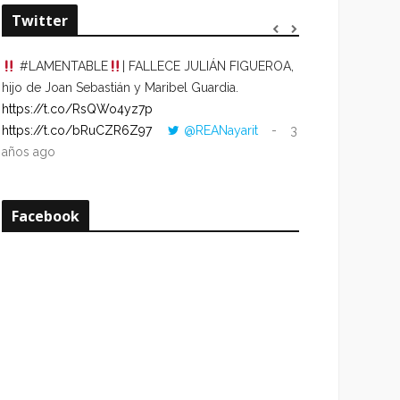
Twitter
#LAMENTABLE
| FALLECE JULIÁN FIGUEROA,
“VOLVER AL HO
hijo de Joan Sebastián y Maribel Guardia.
CUANDO LA HOR
https://t.co/RsQWo4yz7p
CON LA HORA DE
https://t.co/bRuCZR6Z97
@REANayarit
3
https://t.co/e1s
años ago
años ago
Facebook