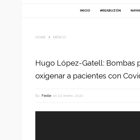
INICIO
#REABUZÓN
NAYA
HOME
MÉXICO
Hugo López-Gatell: Bombas p
oxigenar a pacientes con Covi
By
Fedle
on
22 enero, 2021
Reproductor
de
vídeo