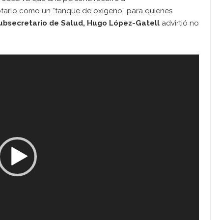
ptarlo como un
“tanque de oxígeno”
para quienes
ubsecretario de Salud, Hugo López-Gatell
advirtió no