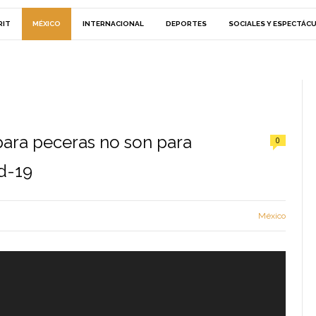
RIT
MÉXICO
INTERNACIONAL
DEPORTES
SOCIALES Y ESPECTÁC
ara peceras no son para
0
d-19
México