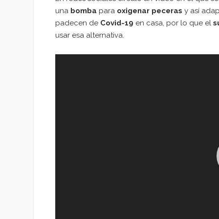
una
bomba
para
oxigenar peceras
y así ada
padecen de
Covid-19
en casa, por lo que el
s
usar esa alternativa.
Reproductor
de
vídeo