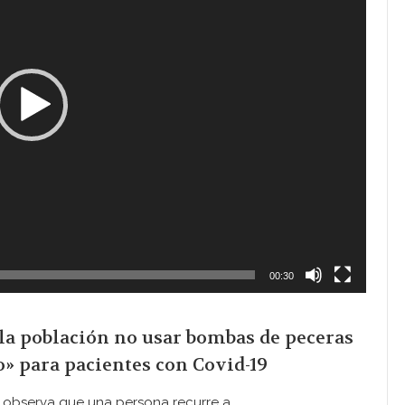
00:30
la población no usar bombas de peceras
o» para pacientes con Covid-19
se observa que una persona recurre a