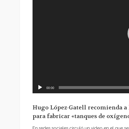
00:00
Hugo López-Gatell recomienda a 
para fabricar «tanques de oxígen
En redes sociales circuló un video en el que 