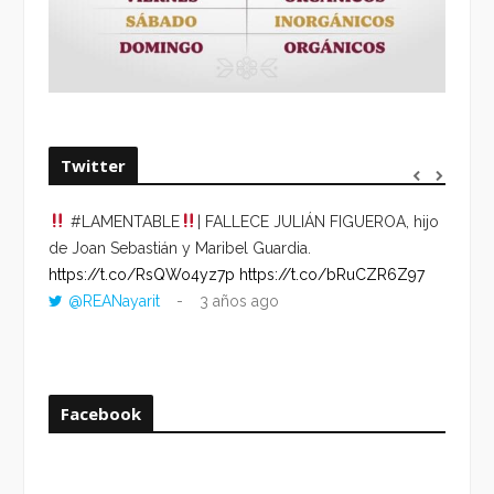
Twitter
#LAMENTABLE
| FALLECE JULIÁN FIGUEROA, hijo
“VOLV
de Joan Sebastián y Maribel Guardia.
HORA 
https://t.co/RsQWo4yz7p
https://t.co/bRuCZR6Z97
DEL R
@REANayarit
3 años ago
https:
ago
Facebook