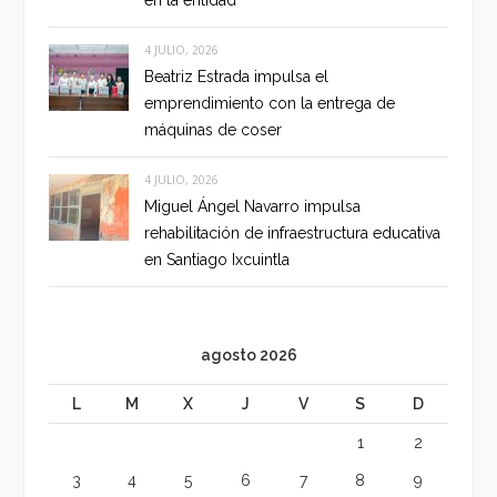
4 JULIO, 2026
Beatriz Estrada impulsa el
emprendimiento con la entrega de
máquinas de coser
4 JULIO, 2026
Miguel Ángel Navarro impulsa
rehabilitación de infraestructura educativa
en Santiago Ixcuintla
agosto 2026
L
M
X
J
V
S
D
1
2
3
4
5
6
7
8
9