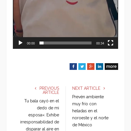
00:00
00:34
more
F
T
G
L
a
w
o
i
c
i
o
n
e
t
g
k
PREVIOUS
NEXT ARTICLE
ARTICLE
b
t
l
e
Prevén ambiente
o
e
e
d
Tu bala cayó en el
muy frío con
o
r
+
I
dedo de mi
heladas en el
k
n
esposa»: Exhibe
noroeste y el norte
irresponsabilidad de
de México
disparar al aire en