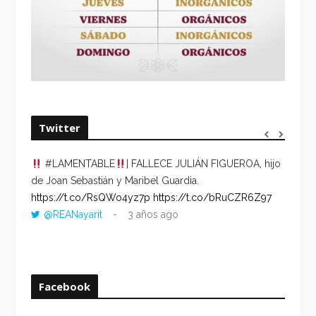
Twitter
#LAMENTABLE
| FALLECE JULIÁN FIGUEROA, hijo
“VOLV
de Joan Sebastián y Maribel Guardia.
HORA 
https://t.co/RsQWo4yz7p
https://t.co/bRuCZR6Z97
DEL R
@REANayarit
3 años ago
https:
ago
Facebook