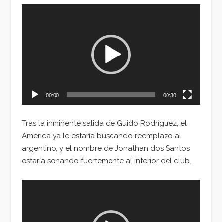
Reproductor
de
vídeo
00:00
00:30
Tras la inminente salida de Guido Rodríguez, el
América ya le estaría buscando reemplazo al
argentino, y el nombre de Jonathan dos Santos
estaría sonando fuertemente al interior del club.
Reproductor
de
vídeo