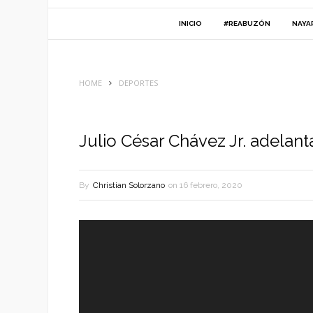
INICIO
#REABUZÓN
NAYA
HOME
DEPORTES
Julio César Chávez Jr. adelan
By
Christian Solorzano
on
16 febrero, 2020
Reproductor
de
vídeo