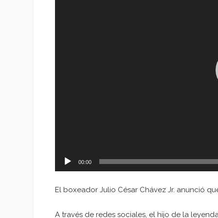
00:00
El boxeador Julio César Chávez Jr. anunció q
A través de redes sociales, el hijo de la leye