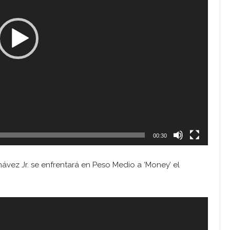
00:30
ávez Jr. se enfrentará en Peso Medio a ‘Money’ el