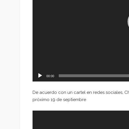
00:00
De acuerdo con un cartel en redes sociales, Ch
próximo 19 de septiembre
Reproductor
de
vídeo