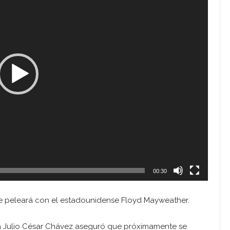
00:30
ue peleará con el estadounidense Floyd Mayweather.
nda Julio César Chávez aseguró que próximamente se