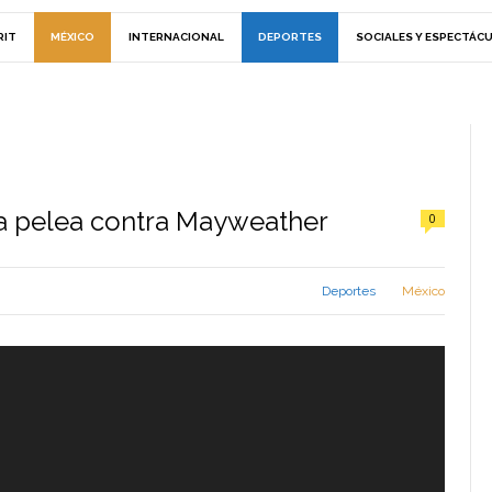
RIT
MÉXICO
INTERNACIONAL
DEPORTES
SOCIALES Y ESPECTÁC
ta pelea contra Mayweather
0
Deportes
México