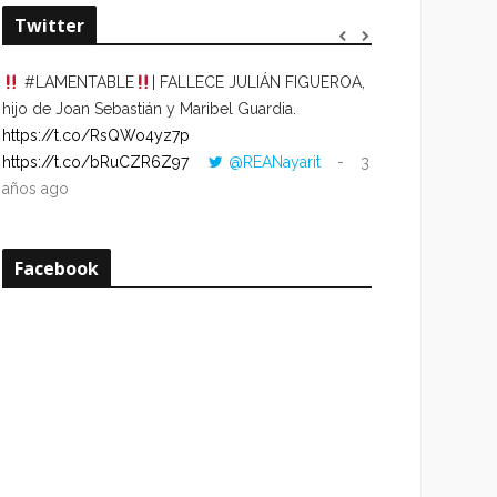
Twitter
#LAMENTABLE
| FALLECE JULIÁN FIGUEROA,
“VOLVER AL HO
hijo de Joan Sebastián y Maribel Guardia.
CUANDO LA HOR
https://t.co/RsQWo4yz7p
CON LA HORA DE
https://t.co/bRuCZR6Z97
@REANayarit
3
https://t.co/e1s
años ago
años ago
Facebook