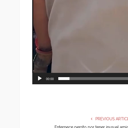
00:00
PREVIOUS ARTIC
Enternece perrito por tener inusual ami