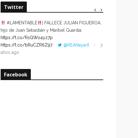
Twitter
#LAMENTABLE
| FALLECE JULIÁN FIGUEROA,
“VOLVER AL HO
hijo de Joan Sebastián y Maribel Guardia.
CUANDO LA HOR
https://t.co/RsQWo4yz7p
CON LA HORA DE
https://t.co/bRuCZR6Z97
@REANayarit
3
https://t.co/e1s
años ago
años ago
Facebook