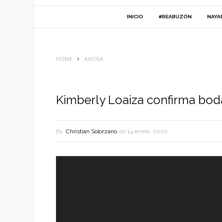
INICIO
#REABUZÓN
NAYA
HOME
AHORA
Kimberly Loaiza confirma bod
By
Christian Solorzano
on
14 enero, 2020
Reproductor
de
vídeo