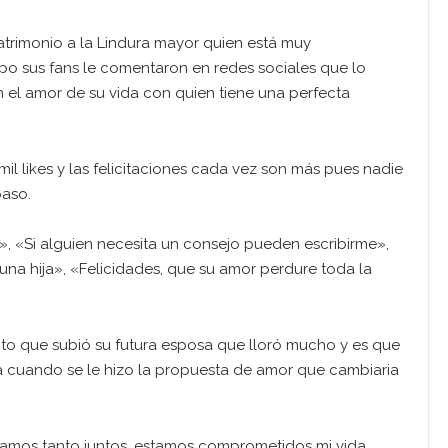
trimonio a la Lindura mayor quien está muy
o sus fans le comentaron en redes sociales que lo
on el amor de su vida con quien tiene una perfecta
l likes y las felicitaciones cada vez son más pues nadie
paso.
», «Si alguien necesita un consejo pueden escribirme»,
n una hija», «Felicidades, que su amor perdure toda la
foto que subió su futura esposa que lloró mucho y es que
 cuando se le hizo la propuesta de amor que cambiaria
loramos tanto juntos, estamos comprometidos mi vida,