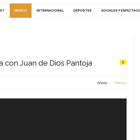
RIT
MÉXICO
INTERNACIONAL
DEPORTES
SOCIALES Y ESPECTÁC
a con Juan de Dios Pantoja
0
Ahora
México