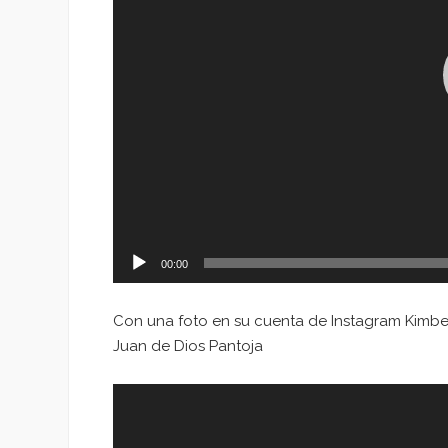
00:00
Con una foto en su cuenta de Instagram Kimber
Juan de Dios Pantoja
Reproductor
de
vídeo