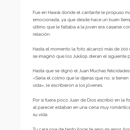
Fue en Hawái donde el cantante le propuso ma
emocionada, ya que desde hace un buen tiemp
último que le faltaba a la joven era casarse c
relación.
Hasta el momento la foto alcanzó más de 200 mi
se imaginó que los Jukilop dieran el siguiente 
Hasta que se dignó el Juan Muchas felicidades
«Sería el colmo que le dijeras que no, si tiene
vida», le escribieron a los jóvenes.
Por si fuera poco Juan de Dios escribió en la 
al parecer estaban en una cena muy romántica
su vida.
Tu cara roja de tanto llorar te amo mi amor, l