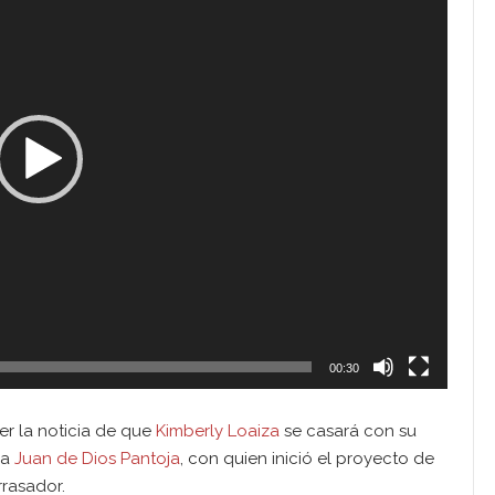
00:30
er la noticia de que
Kimberly Loaiza
se casará con su
ja
Juan de Dios Pantoja
, con quien inició el proyecto de
rrasador.