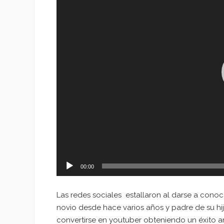
00:00
Las redes sociales estallaron al darse a conoc
novio desde hace varios años y padre de su hi
convertirse en youtuber obteniendo un éxito a