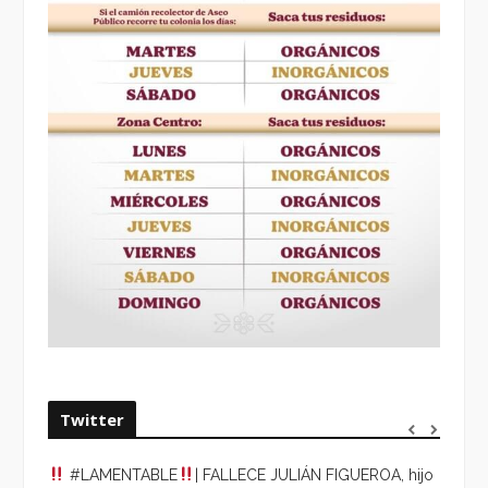
Twitter
#LAMENTABLE
| FALLECE JULIÁN FIGUEROA, hijo
“VOLV