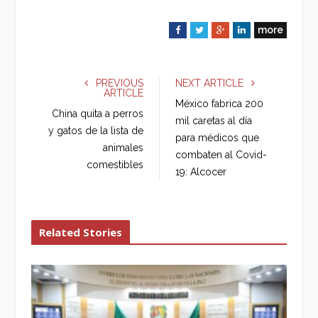
more
F
T
G
L
a
w
o
i
c
i
o
n
e
t
g
k
PREVIOUS
NEXT ARTICLE
ARTICLE
b
t
l
e
México fabrica 200
o
e
e
d
China quita a perros
mil caretas al día
o
r
+
I
y gatos de la lista de
para médicos que
k
n
animales
combaten al Covid-
comestibles
19: Alcocer
Related Stories