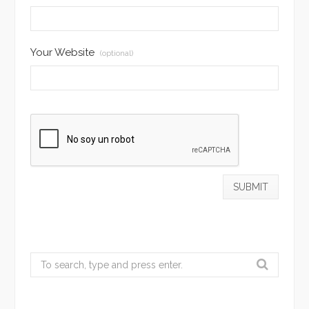
Your Website
(optional)
Search
for: