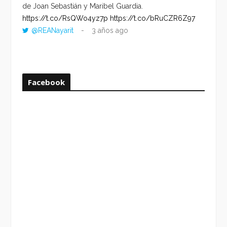
de Joan Sebastián y Maribel Guardia.
HORA 
https://t.co/RsQWo4yz7p
https://t.co/bRuCZR6Z97
DEL R
@REANayarit
3 años ago
https:
ago
Facebook