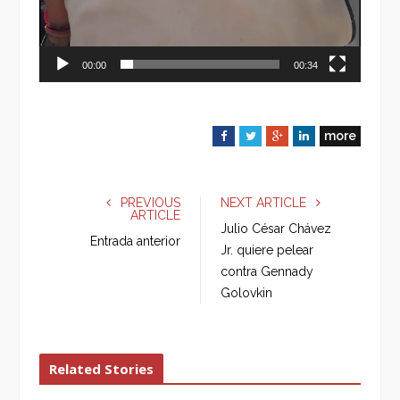
00:00
00:34
more
F
T
G
L
a
w
o
i
c
i
o
n
e
t
g
k
PREVIOUS
NEXT ARTICLE
ARTICLE
b
t
l
e
Julio César Chávez
o
e
e
d
Entrada anterior
Jr. quiere pelear
o
r
+
I
contra Gennady
k
n
Golovkin
Related Stories