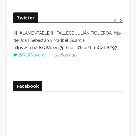
Twitter
#LAMENTABLE
| FALLECE JULIÁN FIGUEROA, hijo
“VOLV
de Joan Sebastián y Maribel Guardia.
HORA 
https://t.co/RsQWo4yz7p
https://t.co/bRuCZR6Z97
DEL R
@REANayarit
3 años ago
https:
ago
Facebook