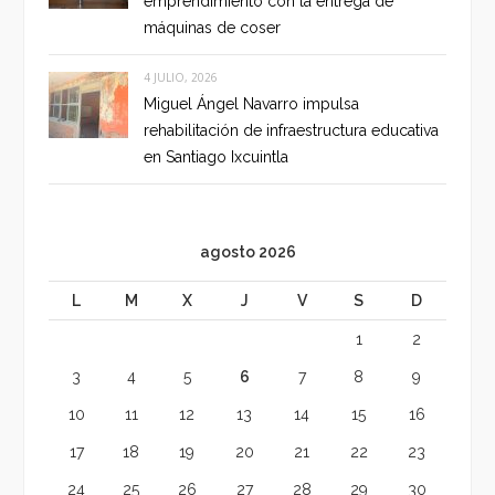
emprendimiento con la entrega de
máquinas de coser
4 JULIO, 2026
Miguel Ángel Navarro impulsa
rehabilitación de infraestructura educativa
en Santiago Ixcuintla
agosto 2026
L
M
X
J
V
S
D
1
2
3
4
5
6
7
8
9
10
11
12
13
14
15
16
17
18
19
20
21
22
23
24
25
26
27
28
29
30