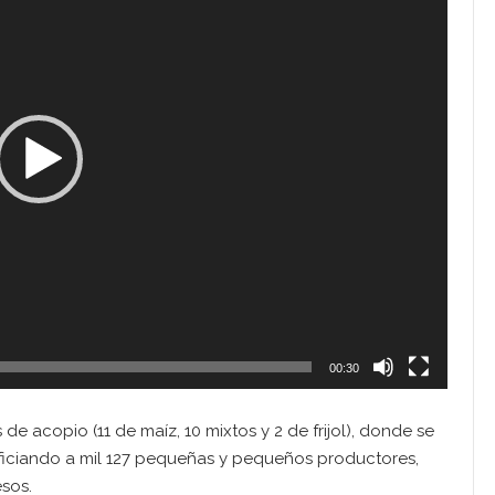
00:30
e acopio (11 de maíz, 10 mixtos y 2 de frijol), donde se
neficiando a mil 127 pequeñas y pequeños productores,
sos.