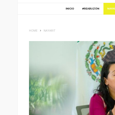
INICIO
#REABUZÓN
NAYA
HOME
NAYARIT