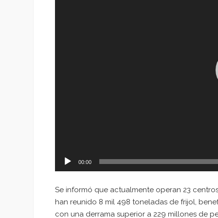
00:00
Se informó que actualmente operan 23 centros d
han reunido 8 mil 498 toneladas de frijol, be
con una derrama superior a 229 millones de pe