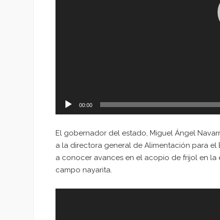
00:00
El gobernador del estado, Miguel Ángel Navar
a la directora general de Alimentación para el
a conocer avances en el acopio de frijol en la
campo nayarita.
Reproductor
de
vídeo