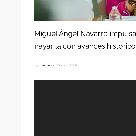
Miguel Ángel Navarro impulsa
nayarita con avances histórico
By
Fedle
on
16 abril, 2026
Reproductor
de
vídeo