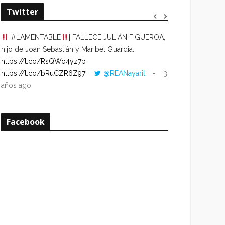
Twitter
#LAMENTABLE
| FALLECE JULIÁN FIGUEROA,
“VOLVER AL HO
hijo de Joan Sebastián y Maribel Guardia.
CUANDO LA HOR
https://t.co/RsQWo4yz7p
CON LA HORA DE
https://t.co/bRuCZR6Z97
@REANayarit
3
https://t.co/e1s
años ago
años ago
Facebook