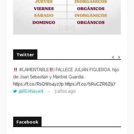
Twitter
#LAMENTABLE
| FALLECE JULIÁN FIGUEROA, hijo
“VOLV
de Joan Sebastián y Maribel Guardia.
HORA 
https://t.co/RsQWo4yz7p
https://t.co/bRuCZR6Z97
DEL R
@REANayarit
3 años ago
https:
ago
Facebook