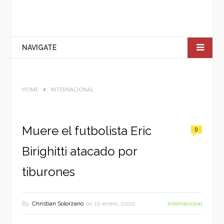
NAVIGATE
HOME
INTERNACIONAL
Muere el futbolista Eric
0
Birighitti atacado por
tiburones
By
Christian Solorzano
on
10 enero, 2020
Internacional