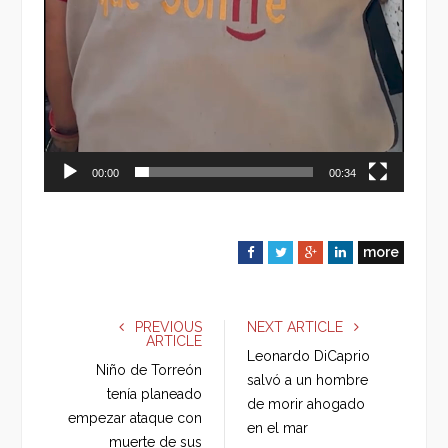
00:00
00:34
more
F
T
G
L
a
w
o
i
c
i
o
n
e
t
g
k
PREVIOUS
NEXT ARTICLE
ARTICLE
b
t
l
e
Leonardo DiCaprio
o
e
e
d
Niño de Torreón
salvó a un hombre
o
r
+
I
tenía planeado
de morir ahogado
k
n
empezar ataque con
en el mar
muerte de sus