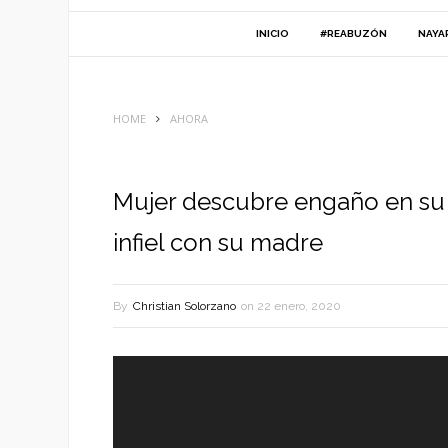
INICIO
#REABUZÓN
NAYA
HOME
AHORA
Mujer descubre engaño en su 
infiel con su madre
By
Christian Solorzano
on
22 enero, 2020
Reproductor
de
vídeo