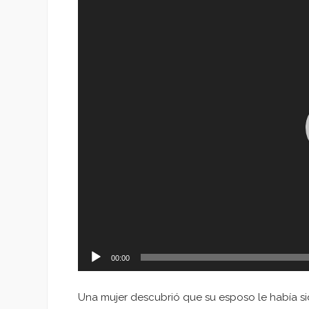
de
vídeo
00:00
Una mujer descubrió que su esposo le había sid