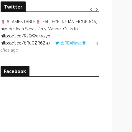
Twitter
#LAMENTABLE
| FALLECE JULIÁN FIGUEROA,
“VOLVER AL HO
hijo de Joan Sebastián y Maribel Guardia.
CUANDO LA HOR
https://t.co/RsQWo4yz7p
CON LA HORA DE
https://t.co/bRuCZR6Z97
@REANayarit
3
https://t.co/e1s
años ago
años ago
Facebook