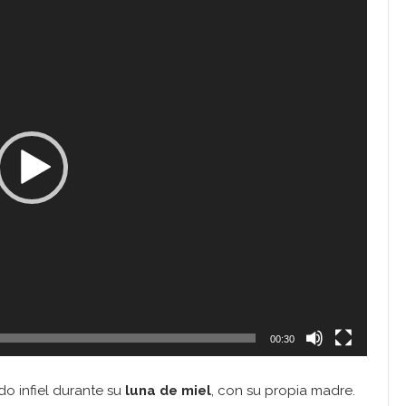
00:30
o infiel durante su
luna de miel
, con su propia madre.