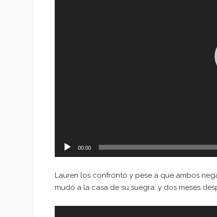
00:00
Lauren los confrontó y pese a que ambos nega
mudó a la casa de su suegra; y dos meses desp
Reproductor