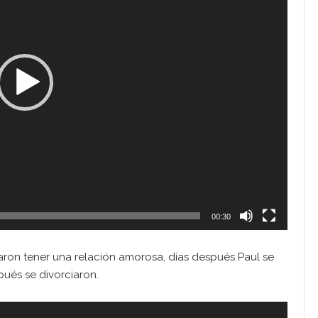
00:30
ron tener una relación amorosa, días después Paul se
ués se divorciaron.