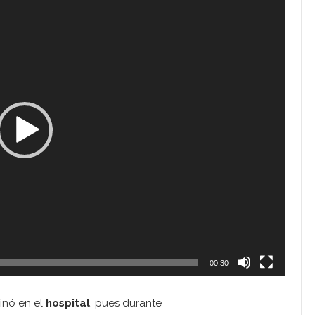
00:30
minó en el
hospital
, pues durante