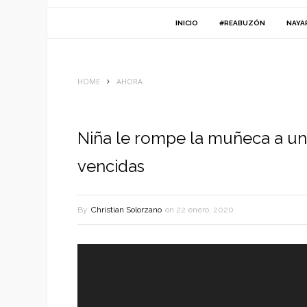
INICIO
#REABUZÓN
NAYA
HOME
AHORA
Niña le rompe la muñeca a un
vencidas
By
Christian Solorzano
on
22 enero, 2020
Reproductor
de
vídeo