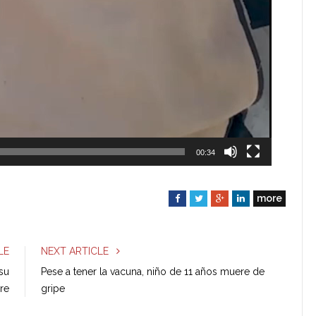
00:34
more
F
T
G
L
a
w
o
i
c
i
o
n
e
t
g
k
LE
NEXT ARTICLE
b
t
l
e
su
Pese a tener la vacuna, niño de 11 años muere de
o
e
e
d
re
gripe
o
r
+
I
k
n