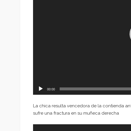
00:00
La chica resulta vencedora de la contienda ant
sufre una fractura en su muñeca derecha
Reproductor