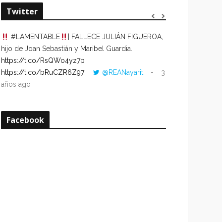
Twitter
#LAMENTABLE
| FALLECE JULIÁN FIGUEROA,
“VOLVER AL HO
hijo de Joan Sebastián y Maribel Guardia.
CUANDO LA HOR
https://t.co/RsQWo4yz7p
CON LA HORA DE
https://t.co/bRuCZR6Z97
@REANayarit
3
https://t.co/e1s
años ago
años ago
Facebook