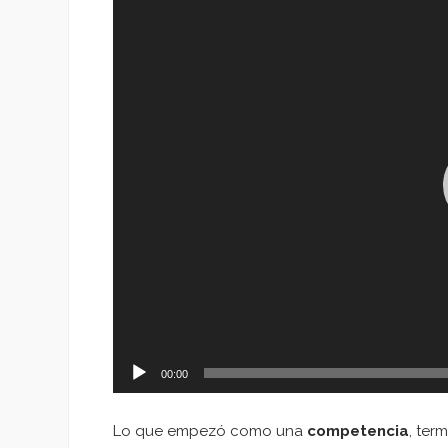
de
vídeo
00:00
Lo que empezó como una
competencia
, ter