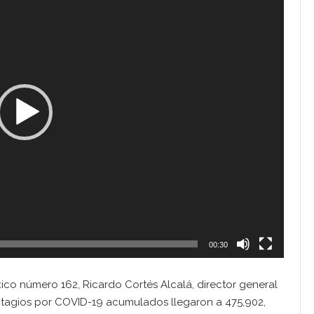
00:30
ico número 162, Ricardo Cortés Alcalá, director general
ntagios por COVID-19 acumulados llegaron a 475,902,