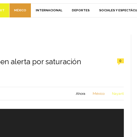
RIT
MÉXICO
INTERNACIONAL
DEPORTES
SOCIALES Y ESPECTÁC
en alerta por saturación
0
Ahora
México
Nayarit