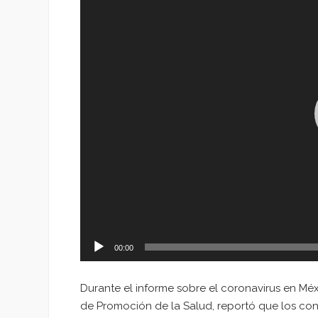
vídeo
00:00
Durante el informe sobre el coronavirus en Méx
de Promoción de la Salud, reportó que los co