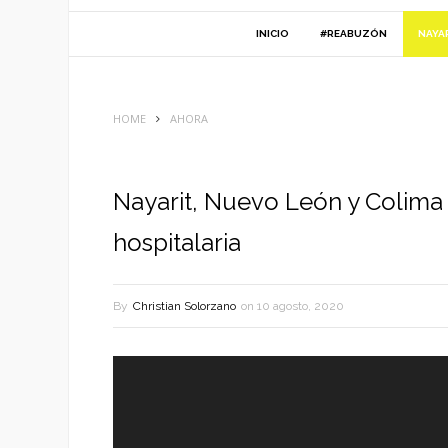
INICIO
#REABUZÓN
NAYA
HOME
AHORA
Nayarit, Nuevo León y Colima 
hospitalaria
By
Christian Solorzano
on
10 agosto, 2020
Reproductor
de
vídeo