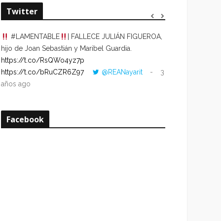
Twitter
#LAMENTABLE
| FALLECE JULIÁN FIGUEROA,
“VOLVER AL HO
hijo de Joan Sebastián y Maribel Guardia.
CUANDO LA HOR
https://t.co/RsQWo4yz7p
CON LA HORA DE
https://t.co/bRuCZR6Z97
@REANayarit
3
https://t.co/e1s
años ago
años ago
Facebook