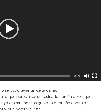
00:30
 no se pudo levantar de la cama.
n lo que parecía ser un resfriado común por el que
 suyo era mucho más grave; la pequeña contrajo
bro, que perdió la vista.