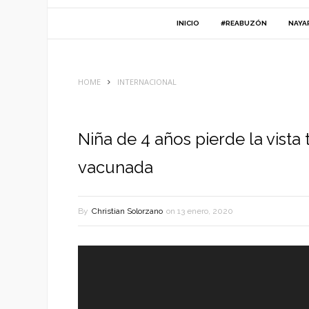
INICIO
#REABUZÓN
NAYA
HOME
INTERNACIONAL
Niña de 4 años pierde la vista 
vacunada
By
Christian Solorzano
on
13 enero, 2020
Reproductor
de
vídeo