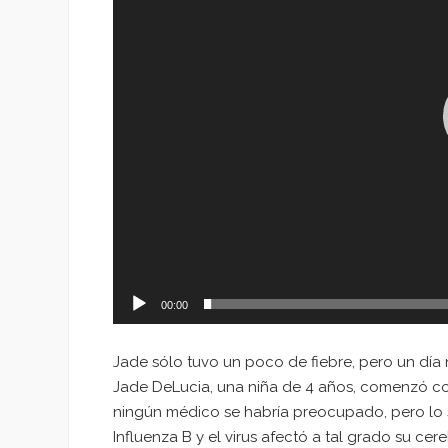
00:00
Jade sólo tuvo un poco de fiebre, pero un día
Jade DeLucia, una niña de 4 años, comenzó co
ningún médico se habría preocupado, pero lo
Influenza B y el virus afectó a tal grado su cere