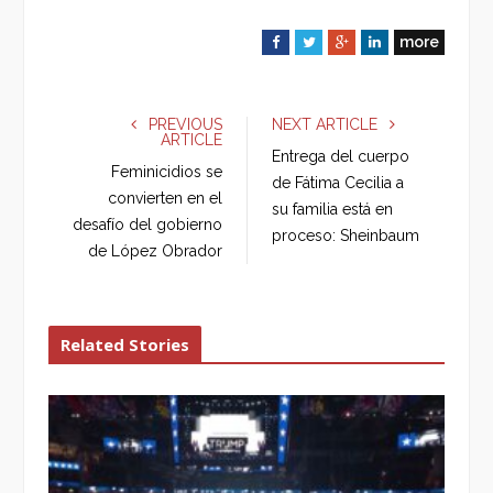
more
F
T
G
L
a
w
o
i
c
i
o
n
e
t
g
k
PREVIOUS
NEXT ARTICLE
ARTICLE
b
t
l
e
Entrega del cuerpo
o
e
e
d
Feminicidios se
de Fátima Cecilia a
o
r
+
I
convierten en el
su familia está en
k
n
desafío del gobierno
proceso: Sheinbaum
de López Obrador
Related Stories