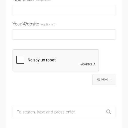
Your Website
(optional)
Search
for: