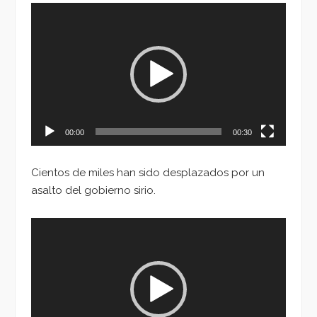
Reproductor
de
vídeo
00:00
00:30
Cientos de miles han sido desplazados por un
asalto del gobierno sirio.
Reproductor
de
vídeo