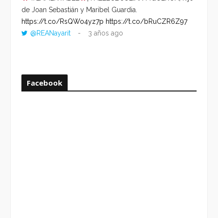
de Joan Sebastián y Maribel Guardia.
HORA 
https://t.co/RsQWo4yz7p
https://t.co/bRuCZR6Z97
DEL R
@REANayarit
3 años ago
https:
ago
Facebook