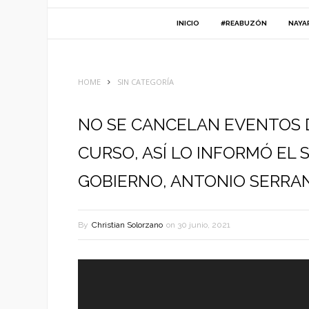
INICIO
#REABUZÓN
NAYA
HOME
SIN CATEGORÍA
NO SE CANCELAN EVENTOS D
CURSO, ASÍ LO INFORMÓ EL
GOBIERNO, ANTONIO SERRA
By
Christian Solorzano
on
30 junio, 2021
Reproductor
de
vídeo