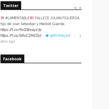
Twitter
#LAMENTABLE
| FALLECE JULIÁN FIGUEROA,
“VOLVER AL HO
hijo de Joan Sebastián y Maribel Guardia.
CUANDO LA HOR
https://t.co/RsQWo4yz7p
CON LA HORA DE
https://t.co/bRuCZR6Z97
@REANayarit
3
https://t.co/e1s
años ago
años ago
Facebook