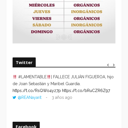
Twitter
#LAMENTABLE
| FALLECE JULIÁN FIGUEROA, hijo
“VOLV
de Joan Sebastián y Maribel Guardia.
HORA 
https://t.co/RsQWo4yz7p
https://t.co/bRuCZR6Z97
DEL R
@REANayarit
3 años ago
https:
ago
Facebook