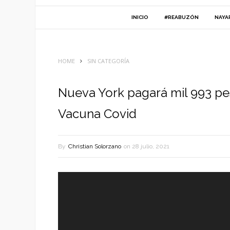
INICIO
#REABUZÓN
NAYA
HOME
SIN CATEGORÍA
Nueva York pagará mil 993 pes
Vacuna Covid
By
Christian Solorzano
on
28 julio, 2021
Reproductor
de
vídeo