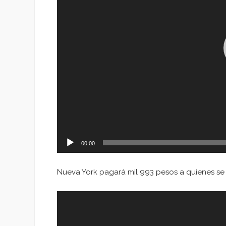
00:00
Nueva York pagará mil 993 pesos a quienes se
Reproductor
de
vídeo