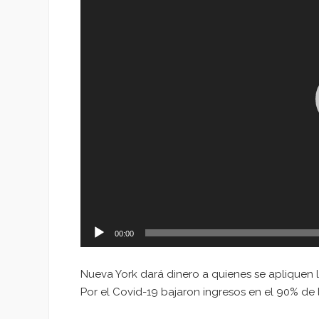
00:00
Nueva York dará dinero a quienes se apliquen l
Por el Covid-19 bajaron ingresos en el 90% de