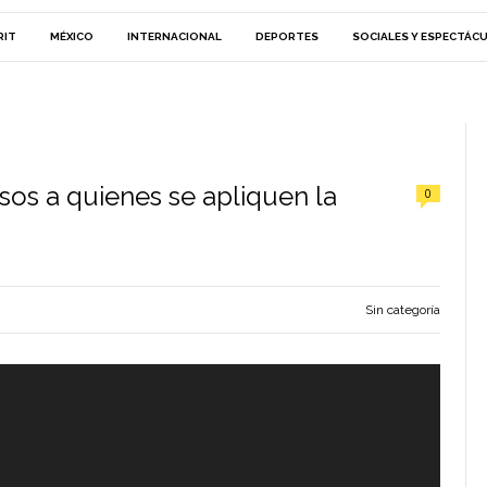
RIT
MÉXICO
INTERNACIONAL
DEPORTES
SOCIALES Y ESPECTÁC
os a quienes se apliquen la
0
Sin categoría