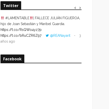
Twitter
#LAMENTABLE
| FALLECE JULIÁN FIGUEROA,
“VOLVER AL HO
hijo de Joan Sebastián y Maribel Guardia.
CUANDO LA HOR
https://t.co/RsQWo4yz7p
CON LA HORA DE
https://t.co/bRuCZR6Z97
@REANayarit
3
https://t.co/e1s
años ago
años ago
Facebook