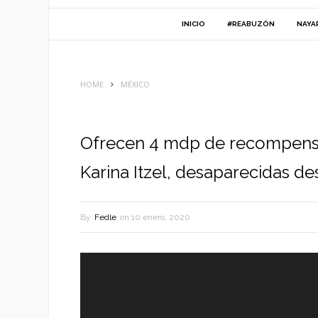
INICIO
#REABUZÓN
NAYA
HOME
MÉXICO
Ofrecen 4 mdp de recompensa 
Karina Itzel, desaparecidas d
By
Fedle
on
10 enero, 2020
Reproductor
de
vídeo