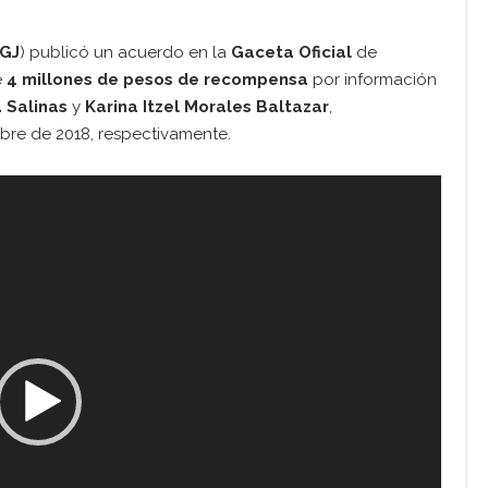
GJ
) publicó un acuerdo en la
Gaceta Oficial
de
e
4 millones de pesos de recompensa
por información
a Salinas
y
Karina Itzel Morales Baltazar
,
bre de 2018, respectivamente.