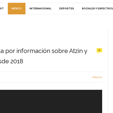
RIT
MÉXICO
INTERNACIONAL
DEPORTES
SOCIALES Y ESPECTÁC
por información sobre Atzin y
0
esde 2018
México