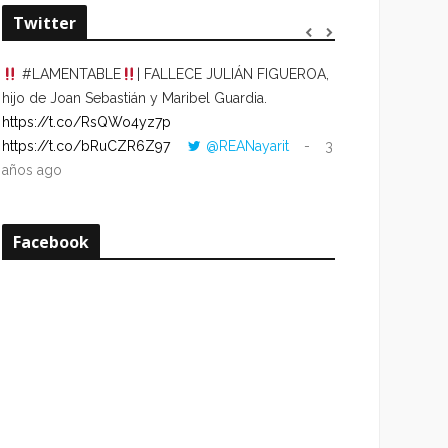
Twitter
#LAMENTABLE
| FALLECE JULIÁN FIGUEROA,
“VOLVER AL HO
hijo de Joan Sebastián y Maribel Guardia.
CUANDO LA HOR
https://t.co/RsQWo4yz7p
CON LA HORA DE
https://t.co/bRuCZR6Z97
@REANayarit
3
https://t.co/e1s
años ago
años ago
Facebook