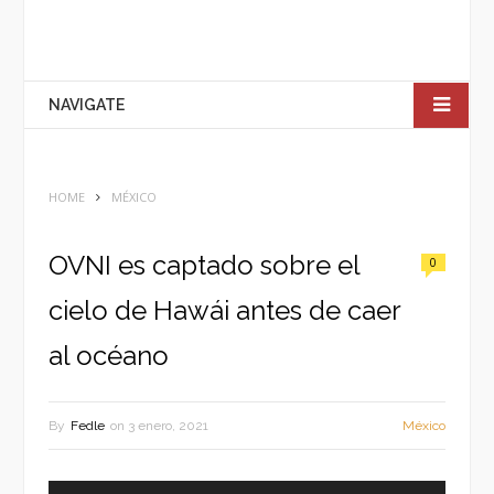
NAVIGATE
HOME
MÉXICO
OVNI es captado sobre el
0
cielo de Hawái antes de caer
al océano
By
Fedle
on
3 enero, 2021
México
Reproductor