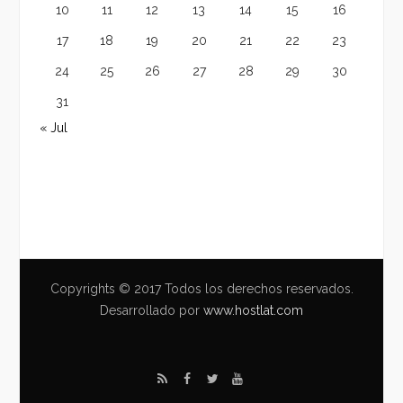
10
11
12
13
14
15
16
17
18
19
20
21
22
23
24
25
26
27
28
29
30
31
« Jul
Copyrights © 2017 Todos los derechos reservados.
Desarrollado por
www.hostlat.com
R
F
T
Y
S
a
w
o