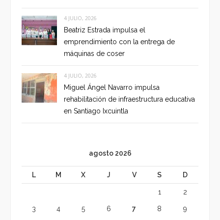
4 JULIO, 2026
Beatriz Estrada impulsa el
emprendimiento con la entrega de
máquinas de coser
4 JULIO, 2026
Miguel Ángel Navarro impulsa
rehabilitación de infraestructura educativa
en Santiago Ixcuintla
agosto 2026
L
M
X
J
V
S
D
1
2
3
4
5
6
7
8
9