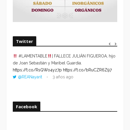
Twitter
#LAMENTABLE
| FALLECE JULIÁN FIGUEROA, hijo
“VOLV
de Joan Sebastián y Maribel Guardia.
HORA 
https://t.co/RsQWo4yz7p
https://t.co/bRuCZR6Z97
DEL R
@REANayarit
3 años ago
https:
ago
Facebook