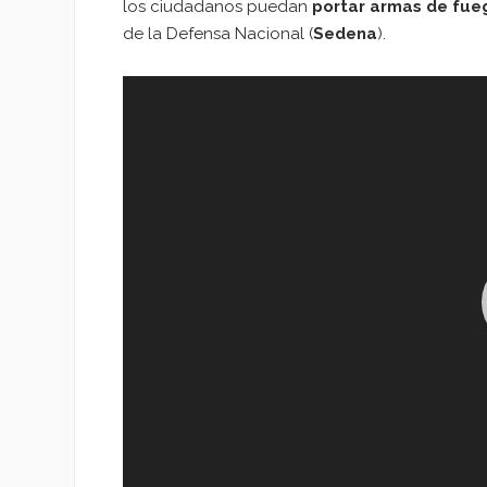
los ciudadanos puedan
portar armas de fue
de la Defensa Nacional (
Sedena
).
Reproductor
de
vídeo