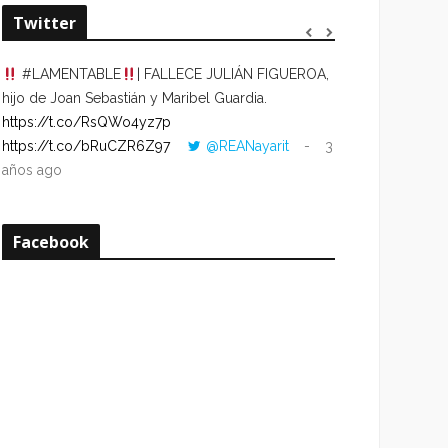
Twitter
#LAMENTABLE
| FALLECE JULIÁN FIGUEROA,
“VOLVER AL HO
hijo de Joan Sebastián y Maribel Guardia.
CUANDO LA HOR
https://t.co/RsQWo4yz7p
CON LA HORA DE
https://t.co/bRuCZR6Z97
@REANayarit
3
https://t.co/e1s
años ago
años ago
Facebook