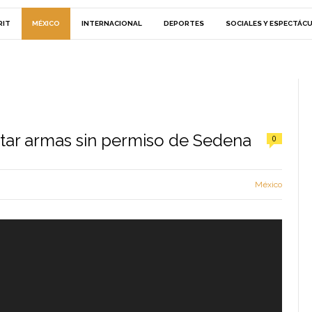
RIT
MÉXICO
INTERNACIONAL
DEPORTES
SOCIALES Y ESPECTÁC
tar armas sin permiso de Sedena
0
México