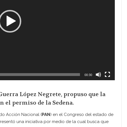
00:30
 Guerra López Negrete, propuso que la
n el permiso de la Sedena.
ido Acción Nacional (
PAN
) en el Congreso del estado de
presentó una iniciativa por medio de la cual busca que