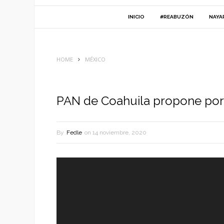
INICIO
#REABUZÓN
NAYA
HOME
MÉXICO
PAN de Coahuila propone por
By
Fedle
on
14 noviembre, 2020
Reproductor
de
vídeo