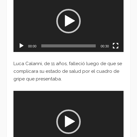
de
vídeo
00:00
00:30
Luca Calanni, de 11 años, falleció luego de que se
complicara su estado de salud por el cuadro de
gripe que presentaba.
Reproductor
de
vídeo