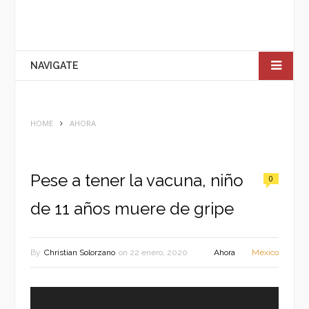
NAVIGATE
HOME
AHORA
Pese a tener la vacuna, niño
0
de 11 años muere de gripe
By
Christian Solorzano
on
22 enero, 2020
Ahora
México
Reproductor