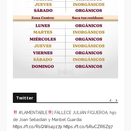
Twitter
#LAMENTABLE
| FALLECE JULIÁN FIGUEROA, hijo
“VOLV
de Joan Sebastián y Maribel Guardia.
HORA 
https://t.co/RsQWo4yz7p
https://t.co/bRuCZR6Z97
DEL R