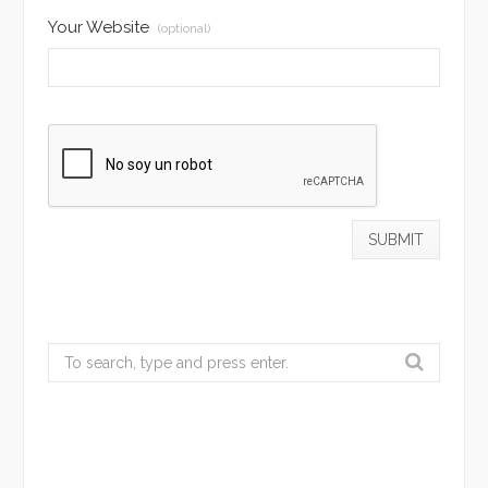
Your Website
(optional)
Search
for: