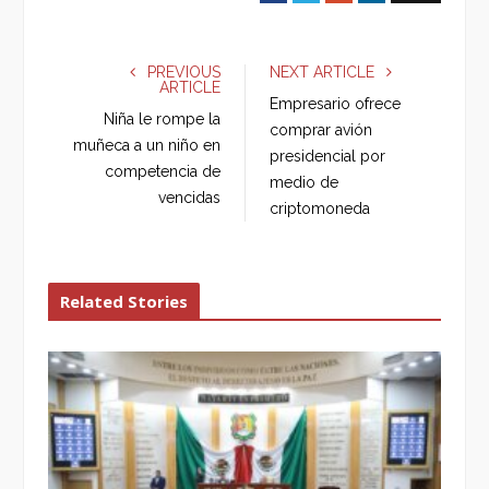
a
w
o
i
c
i
o
n
e
t
g
k
PREVIOUS
NEXT ARTICLE
ARTICLE
b
t
l
e
Empresario ofrece
o
e
e
d
Niña le rompe la
comprar avión
o
r
+
I
muñeca a un niño en
presidencial por
k
n
competencia de
medio de
vencidas
criptomoneda
Related Stories