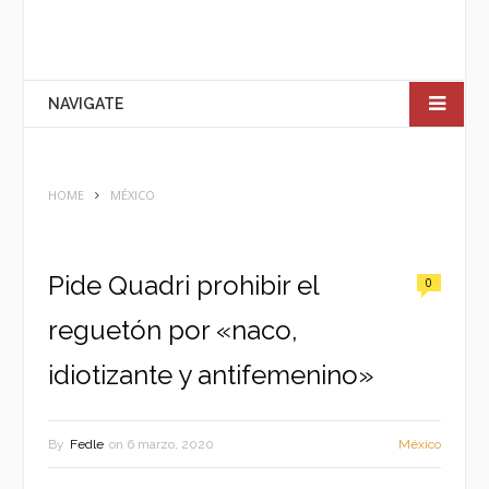
NAVIGATE
HOME
MÉXICO
Pide Quadri prohibir el
0
reguetón por «naco,
idiotizante y antifemenino»
By
Fedle
on
6 marzo, 2020
México