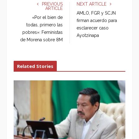
e
t
g
k
PREVIOUS
NEXT ARTICLE
ARTICLE
b
t
l
e
AMLO, FGR y SCJN
o
e
e
d
«Por el bien de
firman acuerdo para
o
r
+
I
todas, primero las
esclarecer caso
k
n
pobres»: Feministas
Ayotzinapa
de Morena sobre 8M
Related Stories