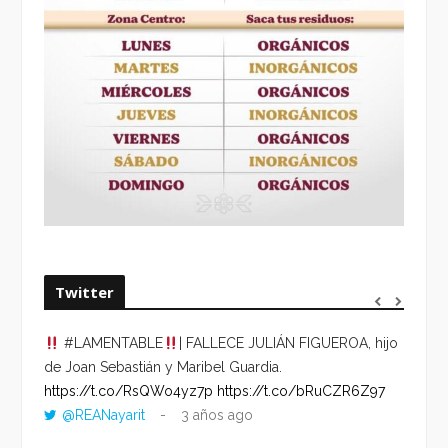
Twitter
#LAMENTABLE
| FALLECE JULIÁN FIGUEROA, hijo
“VOLV
de Joan Sebastián y Maribel Guardia.
HORA 
https://t.co/RsQWo4yz7p
https://t.co/bRuCZR6Z97
DEL R
@REANayarit
3 años ago
https:
ago