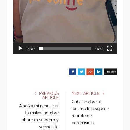
00:00
00:34
more
F
T
G
L
a
w
o
i
c
i
o
n
e
t
g
k
PREVIOUS
NEXT ARTICLE
ARTICLE
b
t
l
e
Cuba se abre al
o
e
e
d
Atacó a mi nene, casi
turismo tras superar
o
r
+
I
lo mata», hombre
rebrote de
k
n
ahorca a su perro y
coronavirus
vecinos lo