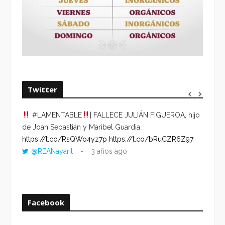
Twitter
#LAMENTABLE
| FALLECE JULIÁN FIGUEROA, hijo
“VOLV
de Joan Sebastián y Maribel Guardia.
HORA 
https://t.co/RsQWo4yz7p
https://t.co/bRuCZR6Z97
DEL R
@REANayarit
3 años ago
https:
ago
Facebook