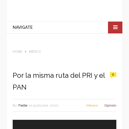
NAVIGATE
HOME
MÉXICO
Por la misma ruta del PRI y el
0
PAN
By
Fedle
on
9 octubre, 2020
México
Opinión
Reproductor