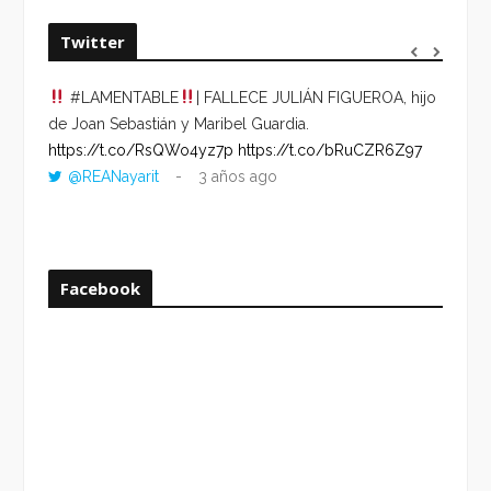
Twitter
#LAMENTABLE
| FALLECE JULIÁN FIGUEROA, hijo
“VOLV
de Joan Sebastián y Maribel Guardia.
HORA 
https://t.co/RsQWo4yz7p
https://t.co/bRuCZR6Z97
DEL R
@REANayarit
3 años ago
https:
ago
Facebook