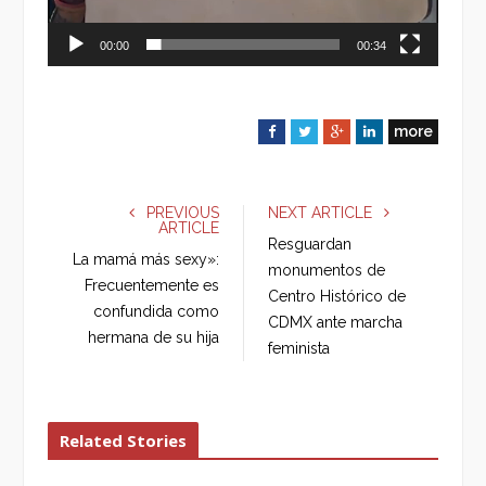
00:00
00:34
more
F
T
G
L
a
w
o
i
c
i
o
n
e
t
g
k
PREVIOUS
NEXT ARTICLE
ARTICLE
b
t
l
e
Resguardan
o
e
e
d
La mamá más sexy»:
monumentos de
o
r
+
I
Frecuentemente es
Centro Histórico de
k
n
confundida como
CDMX ante marcha
hermana de su hija
feminista
Related Stories