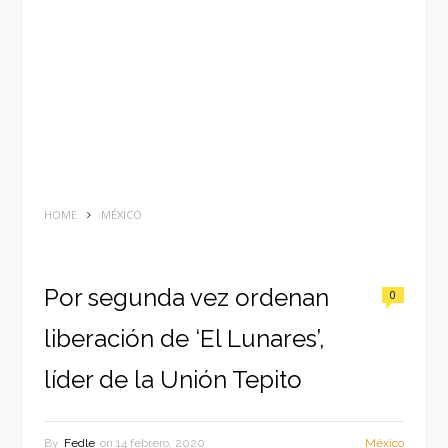
HOME
MÉXICO
Por segunda vez ordenan
0
liberación de ‘El Lunares’,
líder de la Unión Tepito
By
Fedle
on
14 febrero, 2020
México