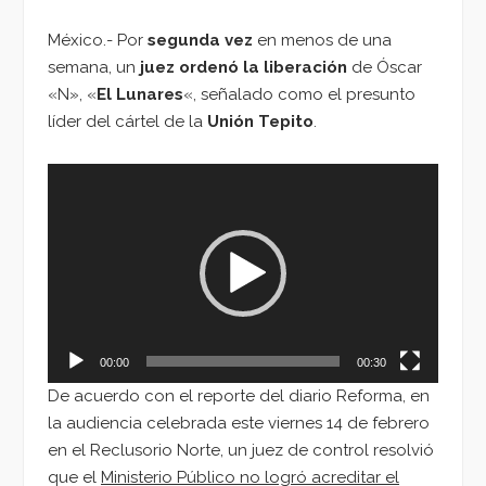
México.- Por
segunda vez
en menos de una
semana, un
juez ordenó la
liberación
de Óscar
«N», «
El Lunares
«, señalado como el presunto
líder del cártel de la
Unión Tepito
.
Reproductor
de
vídeo
00:00
00:30
De acuerdo con el reporte del diario Reforma, en
la audiencia celebrada este viernes 14 de febrero
en el Reclusorio Norte, un juez de control resolvió
que el
Ministerio Público no logró acreditar el