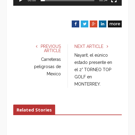
more
F
T
G
L
a
w
o
i
c
i
o
n
e
t
g
k
PREVIOUS
NEXT ARTICLE
ARTICLE
b
t
l
e
Nayarit, el eúnico
o
e
e
d
Carreteras
estado presente en
o
r
+
I
peligrosas de
el 2° TORNEO TOP
k
n
Mexico
GOLF en
MONTERREY.
Related Stories