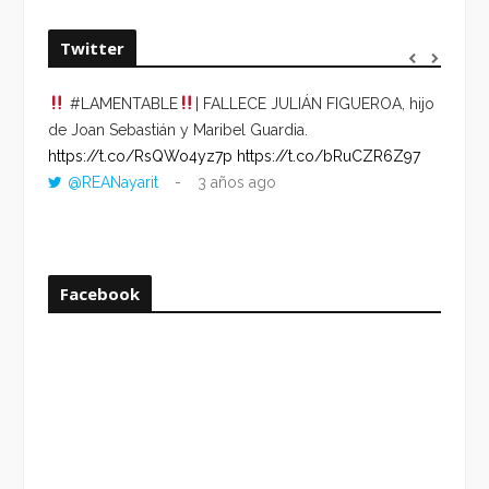
Twitter
#LAMENTABLE
| FALLECE JULIÁN FIGUEROA, hijo
“VOLV
de Joan Sebastián y Maribel Guardia.
HORA 
https://t.co/RsQWo4yz7p
https://t.co/bRuCZR6Z97
DEL R
@REANayarit
3 años ago
https:
ago
Facebook