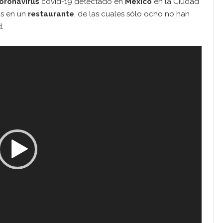
oronavirus
covid-19 detectado en
México
en la Ciudad
as en un
restaurante
, de las cuales sólo ocho no han
d.