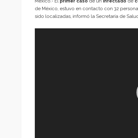
México.- El
primer caso
de un
infectado
de
c
de México, estuvo en contacto con 32 person
sido localizadas, informó la Secretaría de Salu
Reproductor
de
vídeo