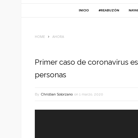
INICIO
#REABUZÓN
NAYA
HOME
AHORA
Primer caso de coronavirus e
personas
By
Christian Solorzano
on
1 marzo, 2020
Reproductor
de
vídeo