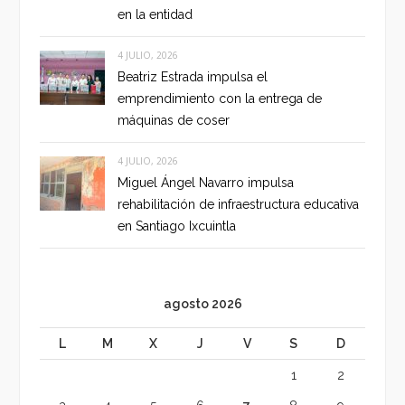
en la entidad
4 JULIO, 2026
Beatriz Estrada impulsa el
emprendimiento con la entrega de
máquinas de coser
4 JULIO, 2026
Miguel Ángel Navarro impulsa
rehabilitación de infraestructura educativa
en Santiago Ixcuintla
agosto 2026
L
M
X
J
V
S
D
1
2