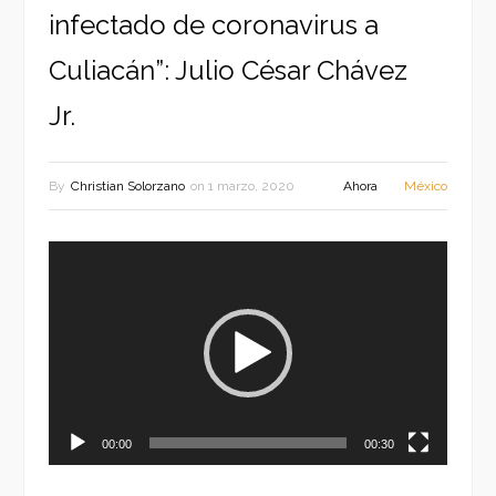
infectado de coronavirus a
Culiacán”: Julio César Chávez
Jr.
By
Christian Solorzano
on
1 marzo, 2020
Ahora
México
Reproductor
de
vídeo
00:00
00:30