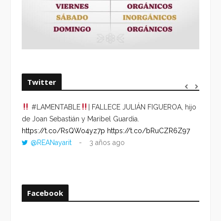
Twitter
#LAMENTABLE
| FALLECE JULIÁN FIGUEROA, hijo
“VOLV
de Joan Sebastián y Maribel Guardia.
HORA 
https://t.co/RsQWo4yz7p
https://t.co/bRuCZR6Z97
DEL R
@REANayarit
3 años ago
https:
ago
Facebook