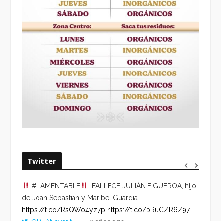
Twitter
#LAMENTABLE
| FALLECE JULIÁN FIGUEROA, hijo
“VOLV
de Joan Sebastián y Maribel Guardia.
HORA 
https://t.co/RsQWo4yz7p
https://t.co/bRuCZR6Z97
DEL R