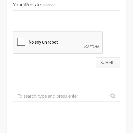
Your Website
(optional)
Search
for: