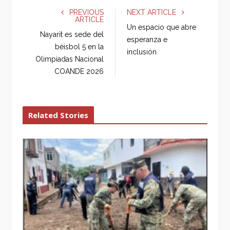
e
t
g
k
PREVIOUS
NEXT ARTICLE
ARTICLE
b
t
l
e
Un espacio que abre
o
e
e
d
Nayarit es sede del
esperanza e
o
r
+
I
béisbol 5 en la
inclusión
k
n
Olimpiadas Nacional
COANDE 2026
Related Stories