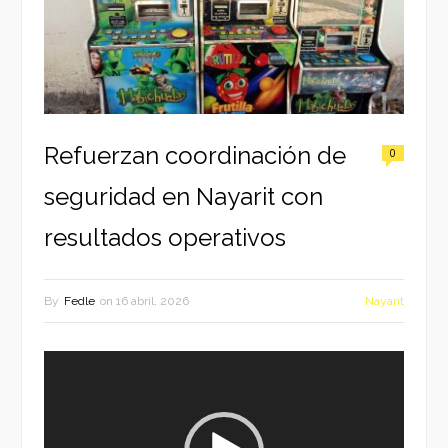
Refuerzan coordinación de
0
seguridad en Nayarit con
resultados operativos
By
Fedle
on
16 abril, 2026
Nayarit
Reproductor
de
vídeo