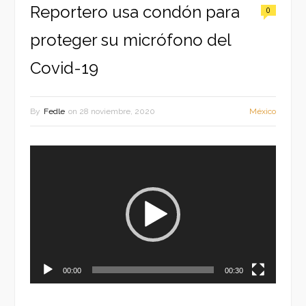
Reportero usa condón para
0
proteger su micrófono del
Covid-19
By
Fedle
on
28 noviembre, 2020
México
Reproductor
de
vídeo
00:00
00:30