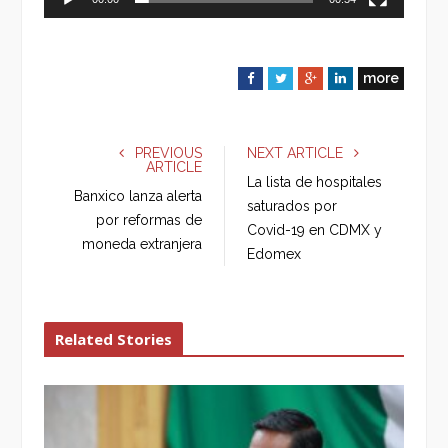
more
F
T
G
L
a
w
o
i
c
i
o
n
e
t
g
k
PREVIOUS
NEXT ARTICLE
ARTICLE
b
t
l
e
La lista de hospitales
o
e
e
d
Banxico lanza alerta
saturados por
o
r
+
I
por reformas de
Covid-19 en CDMX y
k
n
moneda extranjera
Edomex
Related Stories