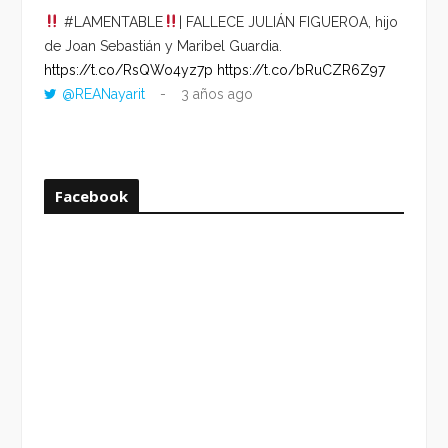
#LAMENTABLE
| FALLECE JULIÁN FIGUEROA, hijo
“VOLV
de Joan Sebastián y Maribel Guardia.
HORA 
https://t.co/RsQWo4yz7p
https://t.co/bRuCZR6Z97
DEL R
@REANayarit
3 años ago
https:
ago
Facebook