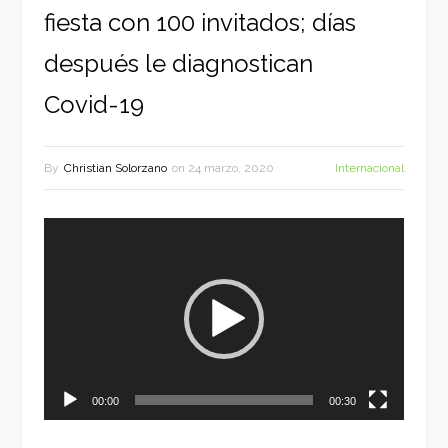
fiesta con 100 invitados; días
después le diagnostican
Covid-19
By
Christian Solorzano
on
24 marzo, 2020
Internacional
Reproductor
de
vídeo
00:00
00:30