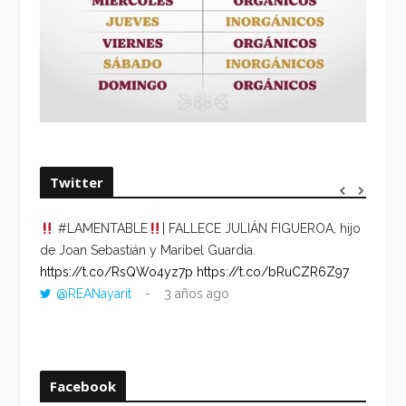
Twitter
#LAMENTABLE
| FALLECE JULIÁN FIGUEROA, hijo
“VOLV
de Joan Sebastián y Maribel Guardia.
HORA 
https://t.co/RsQWo4yz7p
https://t.co/bRuCZR6Z97
DEL R
@REANayarit
3 años ago
https:
ago
Facebook