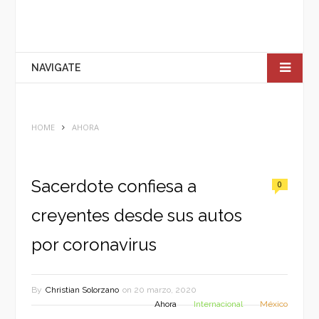
NAVIGATE
HOME
AHORA
Sacerdote confiesa a
0
creyentes desde sus autos
por coronavirus
By
Christian Solorzano
on
20 marzo, 2020
Ahora
Internacional
México