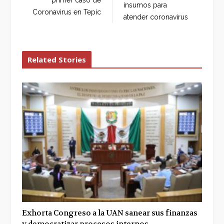
primer caso de
insumos para
k
n
Coronavirus en Tepic
atender coronavirus
Related Stories
Exhorta Congreso a la UAN sanear sus finanzas