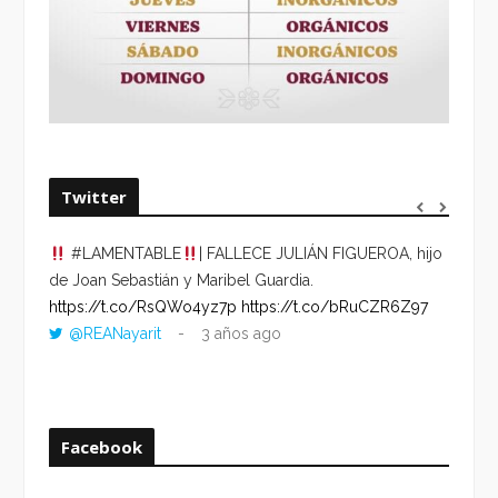
Twitter
#LAMENTABLE
| FALLECE JULIÁN FIGUEROA, hijo
“VOLV
de Joan Sebastián y Maribel Guardia.
HORA 
https://t.co/RsQWo4yz7p
https://t.co/bRuCZR6Z97
DEL R
@REANayarit
3 años ago
https:
ago
Facebook