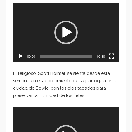
Reproductor
de
vídeo
00:00
00:30
El religioso, Scott Holmer, se sienta desde esta
semana en el aparcamiento de su parroquia en la
ciudad de Bowie, con los ojos tapados para
preservar la intimidad de los fieles
Reproductor
de
vídeo