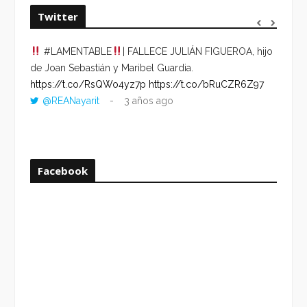
Twitter
#LAMENTABLE
| FALLECE JULIÁN FIGUEROA, hijo
“VOLV
de Joan Sebastián y Maribel Guardia.
HORA 
https://t.co/RsQWo4yz7p
https://t.co/bRuCZR6Z97
DEL R
@REANayarit
3 años ago
https:
ago
Facebook