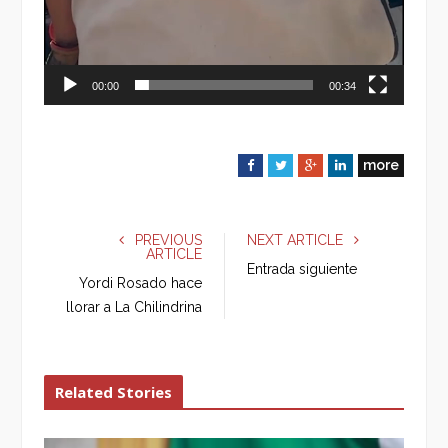
00:00
00:34
more
F
T
G
L
a
w
o
i
c
i
o
n
e
t
g
k
PREVIOUS
NEXT ARTICLE
ARTICLE
b
t
l
e
Entrada siguiente
o
e
e
d
Yordi Rosado hace
o
r
+
I
llorar a La Chilindrina
k
n
Related Stories