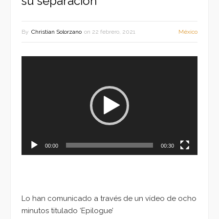
su separación
By
Christian Solorzano
on
22 febrero, 2021
México
Reproductor
de
vídeo
00:00
00:30
Lo han comunicado a través de un vídeo de ocho
minutos titulado ‘Epilogue’