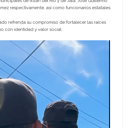
nicipales de Ixtlán del Río y de Jala, José Guillermo
ez respectivamente, así como funcionarios estatales.
ado refrenda su compromiso de fortalecer las raíces
o con identidad y valor social.