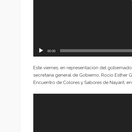
00:00
Este viernes, en representación del gobernador
secretaria general de Gobierno, Rocío Esther 
Encuentro de Colores y Sabores de Nayarit, en 
Reproductor
de
vídeo