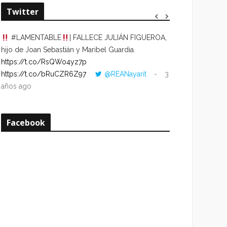
Twitter
#LAMENTABLE
| FALLECE JULIÁN FIGUEROA,
“VOLVER AL HO
hijo de Joan Sebastián y Maribel Guardia.
CUANDO LA HOR
https://t.co/RsQWo4yz7p
CON LA HORA DE
https://t.co/bRuCZR6Z97
@REANayarit
3
https://t.co/e1s
años ago
años ago
Facebook