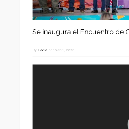
Se inaugura el Encuentro de C
By
Fedle
on
16 abril, 2026
Reproductor
de
vídeo