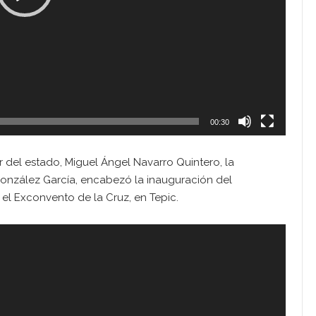
00:30
 del estado, Miguel Ángel Navarro Quintero, la
González García, encabezó la inauguración del
el Exconvento de la Cruz, en Tepic.