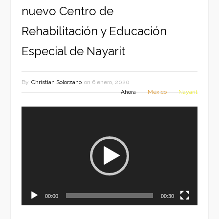
nuevo Centro de
Rehabilitación y Educación
Especial de Nayarit
By
Christian Solorzano
on
6 enero, 2020
Ahora
México
Nayarit
Reproductor
de
vídeo
00:00
00:30