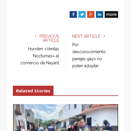
more
F
T
G
L
a
w
o
i
c
i
o
n
e
t
g
k
PREVIOUS
NEXT ARTICLE
ARTICLE
b
t
l
e
Por
o
e
e
d
Hunden «Ventas
desconocimiento
o
r
+
I
Nocturnas» al
parejas gays no
k
n
comercio de Nayarit
piden adoptar
Related Stories