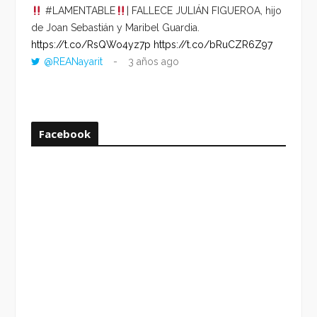
#LAMENTABLE
| FALLECE JULIÁN FIGUEROA, hijo
“VOLV
de Joan Sebastián y Maribel Guardia.
HORA 
https://t.co/RsQWo4yz7p
https://t.co/bRuCZR6Z97
DEL R
@REANayarit
3 años ago
https:
ago
Facebook