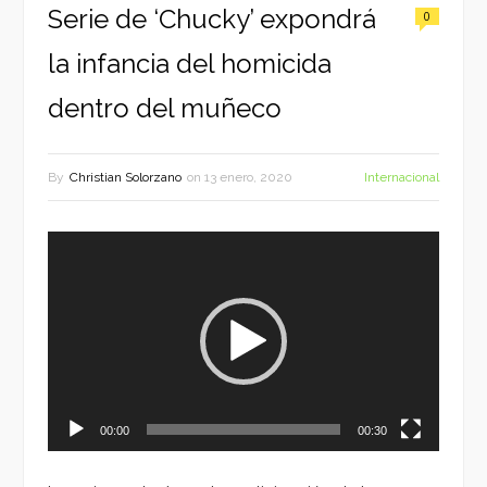
Serie de ‘Chucky’ expondrá
0
la infancia del homicida
dentro del muñeco
By
Christian Solorzano
on
13 enero, 2020
Internacional
Reproductor
de
vídeo
00:00
00:30