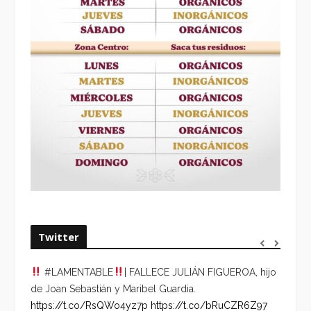
Twitter
#LAMENTABLE
| FALLECE JULIÁN FIGUEROA, hijo
“VOLV
de Joan Sebastián y Maribel Guardia.
HORA 
https://t.co/RsQWo4yz7p
https://t.co/bRuCZR6Z97
DEL R