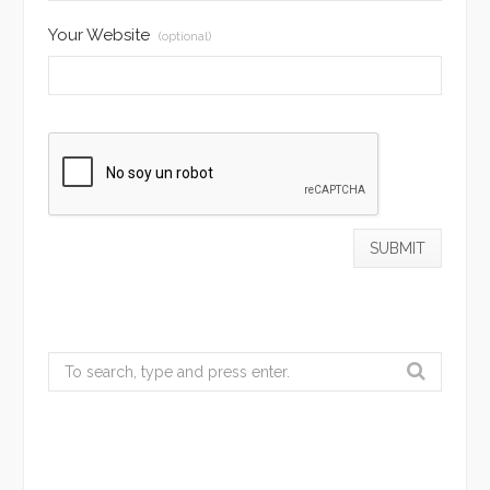
Your Website
(optional)
Search
for: