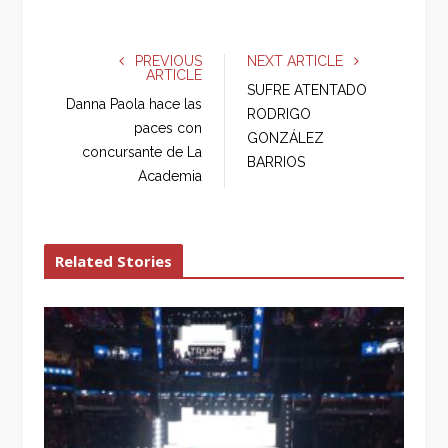
a
w
o
i
c
i
o
n
e
t
g
k
PREVIOUS
NEXT ARTICLE
ARTICLE
b
t
l
e
SUFRE ATENTADO
o
e
e
d
Danna Paola hace las
RODRIGO
o
r
+
I
paces con
GONZÁLEZ
k
n
concursante de La
BARRIOS
Academia
Related Stories