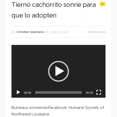
Tierno cachorrito sonríe para
0
que lo adopten
By
Christian Solorzano
on
3 marzo, 2020
Internacional
Reproductor
de
vídeo
00:00
00:30
Burreaux sonriendoFacebook: Humane Society of
Northwest Louisiana