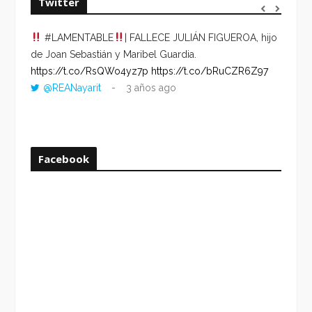
Twitter
#LAMENTABLE
| FALLECE JULIÁN FIGUEROA, hijo
“VOLV
de Joan Sebastián y Maribel Guardia.
HORA 
https://t.co/RsQWo4yz7p
https://t.co/bRuCZR6Z97
DEL R
@REANayarit
3 años ago
https:
ago
Facebook