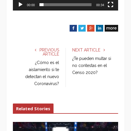
00:00
00:34
more
F
T
G
L
a
w
o
i
c
i
o
n
e
t
g
k
PREVIOUS
NEXT ARTICLE
ARTICLE
b
t
l
e
¿Te pueden multar si
o
e
e
d
¿Cómo es el
no contestas en el
o
r
+
I
aislamiento si te
Censo 2020?
k
n
detectan el nuevo
Coronavirus?
Related Stories