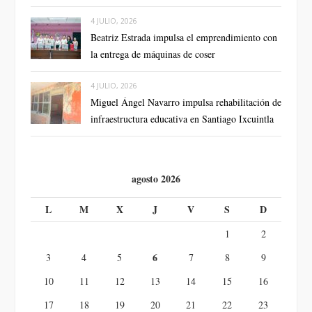
4 JULIO, 2026
Beatriz Estrada impulsa el emprendimiento con
la entrega de máquinas de coser
4 JULIO, 2026
Miguel Ángel Navarro impulsa rehabilitación de
infraestructura educativa en Santiago Ixcuintla
agosto 2026
L
M
X
J
V
S
D
1
2
6
3
4
5
7
8
9
10
11
12
13
14
15
16
17
18
19
20
21
22
23