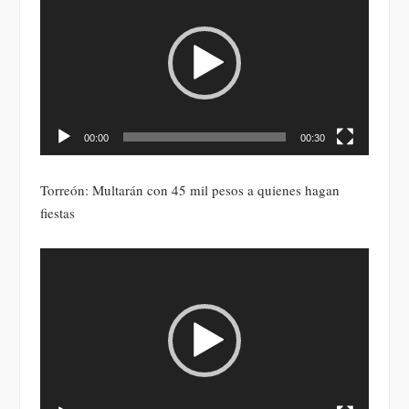
de
vídeo
00:00
00:30
Torreón: Multarán con 45 mil pesos a quienes hagan
fiestas
Reproductor
de
vídeo