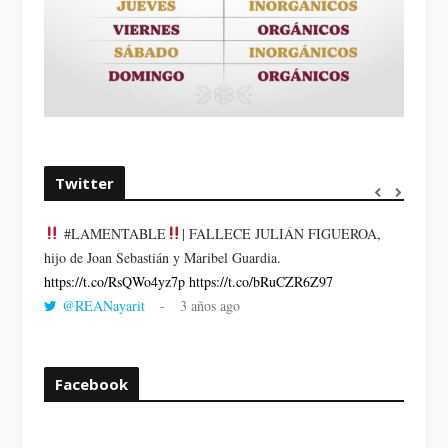
Twitter
#LAMENTABLE
| FALLECE JULIÁN FIGUEROA,
“VOLV
hijo de Joan Sebastián y Maribel Guardia.
LA HO
https://t.co/RsQWo4yz7p
https://t.co/bRuCZR6Z97
DEL R
@REANayarit
3 años ago
https:/
Facebook