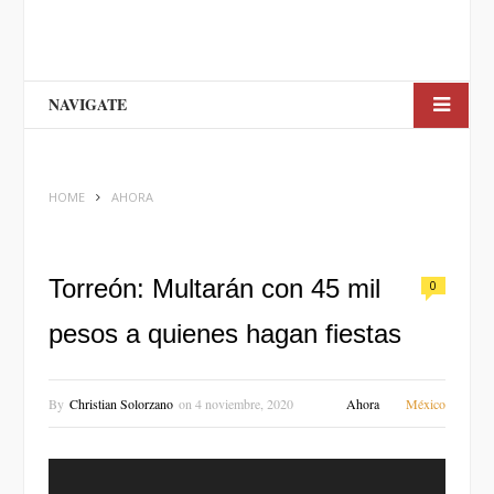
NAVIGATE
HOME
AHORA
Torreón: Multarán con 45 mil
0
pesos a quienes hagan fiestas
By
Christian Solorzano
on
4 noviembre, 2020
Ahora
México
Reproductor