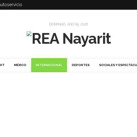
autoservicio
DOMINGO, AGO 09, 2026
RIT
MÉXICO
INTERNACIONAL
DEPORTES
SOCIALES Y ESPECTÁC