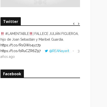
Twitter
#LAMENTABLE
| FALLECE JULIÁN FIGUEROA,
“VOLVER AL HO
hijo de Joan Sebastián y Maribel Guardia.
CUANDO LA HOR
https://t.co/RsQWo4yz7p
CON LA HORA DE
https://t.co/bRuCZR6Z97
@REANayarit
3
https://t.co/e1s
años ago
años ago
Facebook