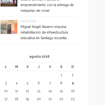
emprendimiento con la entrega de
máquinas de coser
4 JULIO, 2026
Miguel Ángel Navarro impulsa
rehabilitación de infraestructura
educativa en Santiago Ixcuintla
agosto 2026
L
M
X
J
V
S
D
1
2
3
4
5
6
7
8
9
10
11
12
13
14
15
16
17
18
19
20
21
22
23