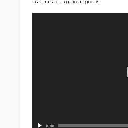
la apertura de algunos negocios
Reproductor
de
vídeo
00:00