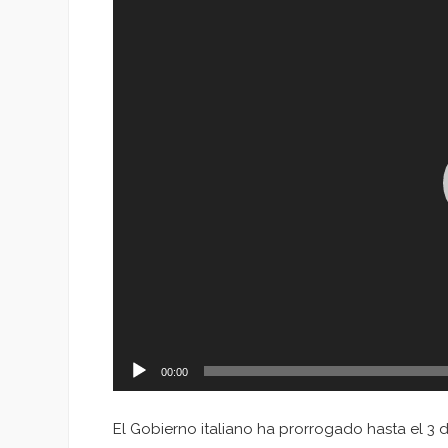
de
vídeo
00:00
El Gobierno italiano ha prorrogado hasta el 3